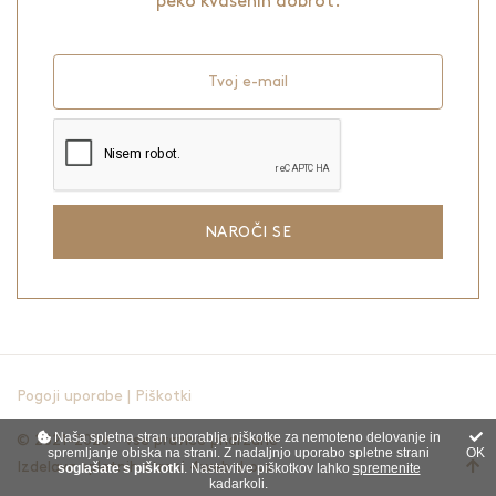
peko kvašenih dobrot.
Tvoj e-mail
NAROČI SE
Pogoji uporabe
|
Piškotki
Naša spletna stran uporablja piškotke za nemoteno delovanje in
© 2021-2026 - vse pravice pridržane
spremljanje obiska na strani. Z nadaljnjo uporabo spletne strani
OK
Izdelava spletnih strani
4web d.o.o.
soglašate s piškotki
. Nastavitve piškotkov lahko
spremenite
kadarkoli.