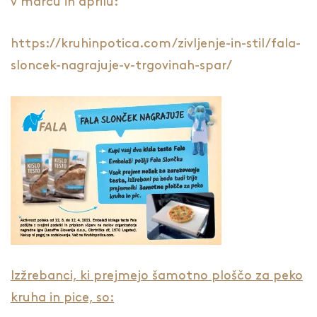
v marcu in aprilu:
https://kruhinpotica.com/zivljenje-in-stil/fala-
sloncek-nagrajuje-v-trgovinah-spar/
Izžrebanci, ki prejmejo šamotno ploščo za peko
kruha in pice, so: