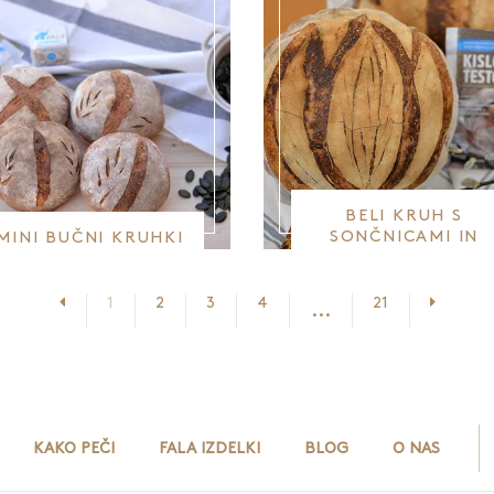
BELI KRUH S
SONČNICAMI IN
MINI BUČNI KRUHKI
SEZAMOM
Prejšnja stran
Nasledn
1
2
3
4
21
...
KAKO PEČI
FALA IZDELKI
BLOG
O NAS