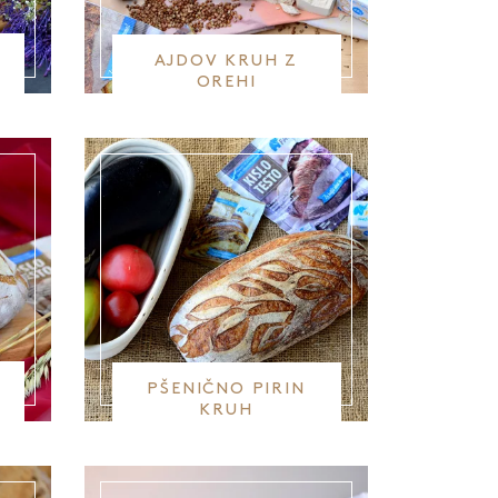
AJDOV KRUH Z
OREHI
PŠENIČNO PIRIN
KRUH