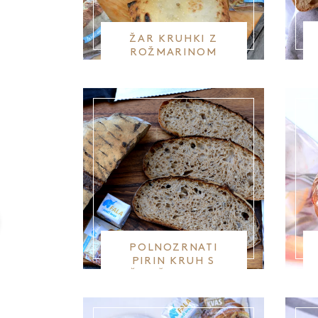
ŽAR KRUHKI Z
ROŽMARINOM
POLNOZRNATI
PIRIN KRUH S
PŠENIČNO MOKO