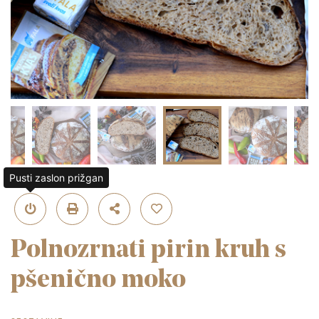
Pusti zaslon prižgan
Polnozrnati pirin kruh s
pšenično moko