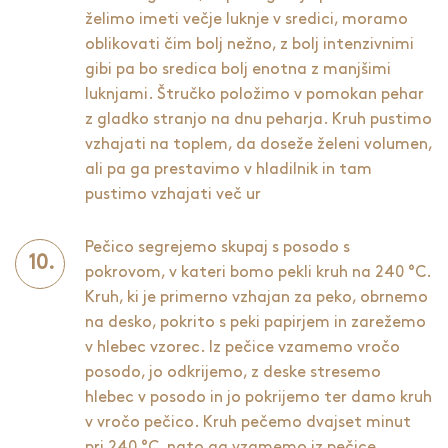
želimo imeti večje luknje v sredici, moramo
oblikovati čim bolj nežno, z bolj intenzivnimi
gibi pa bo sredica bolj enotna z manjšimi
luknjami. Štručko položimo v pomokan pehar
z gladko stranjo na dnu peharja. Kruh pustimo
vzhajati na toplem, da doseže želeni volumen,
ali pa ga prestavimo v hladilnik in tam
pustimo vzhajati več ur
Pečico segrejemo skupaj s posodo s
pokrovom, v kateri bomo pekli kruh na 240 °C.
Kruh, ki je primerno vzhajan za peko, obrnemo
na desko, pokrito s peki papirjem in zarežemo
v hlebec vzorec. Iz pečice vzamemo vročo
posodo, jo odkrijemo, z deske stresemo
hlebec v posodo in jo pokrijemo ter damo kruh
v vročo pečico. Kruh pečemo dvajset minut
pri 240 °C, nato ga vzamemo iz pečice,