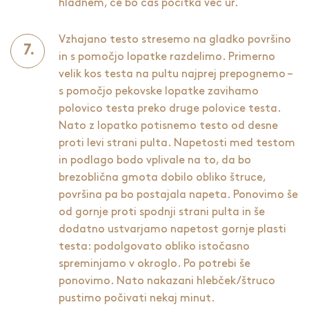
hladnem, če bo čas počitka več ur.
Vzhajano testo stresemo na gladko površino
in s pomočjo lopatke razdelimo. Primerno
velik kos testa na pultu najprej prepognemo –
s pomočjo pekovske lopatke zavihamo
polovico testa preko druge polovice testa.
Nato z lopatko potisnemo testo od desne
proti levi strani pulta. Napetosti med testom
in podlago bodo vplivale na to, da bo
brezoblična gmota dobilo obliko štruce,
površina pa bo postajala napeta. Ponovimo še
od gornje proti spodnji strani pulta in še
dodatno ustvarjamo napetost gornje plasti
testa: podolgovato obliko istočasno
spreminjamo v okroglo. Po potrebi še
ponovimo. Nato nakazani hlebček/štruco
pustimo počivati nekaj minut.