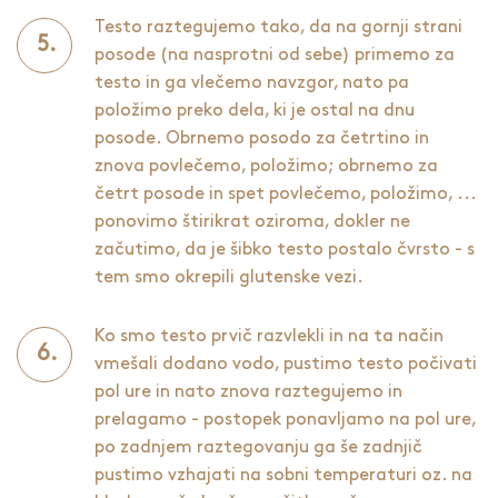
Testo raztegujemo tako, da na gornji strani
posode (na nasprotni od sebe) primemo za
testo in ga vlečemo navzgor, nato pa
položimo preko dela, ki je ostal na dnu
posode. Obrnemo posodo za četrtino in
znova povlečemo, položimo; obrnemo za
četrt posode in spet povlečemo, položimo, ...
ponovimo štirikrat oziroma, dokler ne
začutimo, da je šibko testo postalo čvrsto - s
tem smo okrepili glutenske vezi.
Ko smo testo prvič razvlekli in na ta način
vmešali dodano vodo, pustimo testo počivati
pol ure in nato znova raztegujemo in
prelagamo - postopek ponavljamo na pol ure,
po zadnjem raztegovanju ga še zadnjič
pustimo vzhajati na sobni temperaturi oz. na