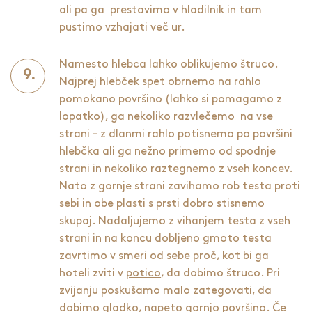
ali pa ga prestavimo v hladilnik in tam
pustimo vzhajati več ur.
Namesto hlebca lahko oblikujemo štruco.
Najprej hlebček spet obrnemo na rahlo
pomokano površino (lahko si pomagamo z
lopatko), ga nekoliko razvlečemo na vse
strani - z dlanmi rahlo potisnemo po površini
hlebčka ali ga nežno primemo od spodnje
strani in nekoliko raztegnemo z vseh koncev.
Nato z gornje strani zavihamo rob testa proti
sebi in obe plasti s prsti dobro stisnemo
skupaj. Nadaljujemo z vihanjem testa z vseh
strani in na koncu dobljeno gmoto testa
zavrtimo v smeri od sebe proč, kot bi ga
hoteli zviti v
potico
, da dobimo štruco. Pri
zvijanju poskušamo malo zategovati, da
dobimo gladko, napeto gornjo površino. Če