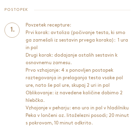
POSTOPEK
Povzetek recepture:
Prvi korak: avtoliza (počivanje testa, ki smo
ga zamešali iz sestavin prvega koraka): 1 ura
in pol
Drugi korak: dodajanje ostalih sestavin k
osnovnemu zamesu.
Prvo vzhajanje: 4 x ponovljen postopek
raztegovanja in prelaganja testa vsake pol
ure, nato še pol ure, skupaj 2 uri in pol
Oblikovanje: iz navedene količine dobimo 2
hlebčka.
Vzhajanje v peharju: eno uro in pol v hladilniku
Peka v lončeni oz. litoželezni posodi; 20 minut
s pokrovom, 10 minut odkrito.