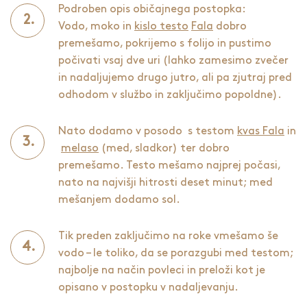
Podroben opis običajnega postopka:
Vodo, moko in
kislo testo
Fala
dobro
premešamo, pokrijemo s folijo in pustimo
počivati vsaj dve uri (lahko zamesimo zvečer
in nadaljujemo drugo jutro, ali pa zjutraj pred
odhodom v službo in zaključimo popoldne).
Nato dodamo v posodo s testom
kvas Fala
in
melaso
(med, sladkor) ter dobro
premešamo. Testo mešamo najprej počasi,
nato na najvišji hitrosti deset minut; med
mešanjem dodamo sol.
Tik preden zaključimo na roke vmešamo še
vodo – le toliko, da se porazgubi med testom;
najbolje na način povleci in preloži kot je
opisano v postopku v nadaljevanju.