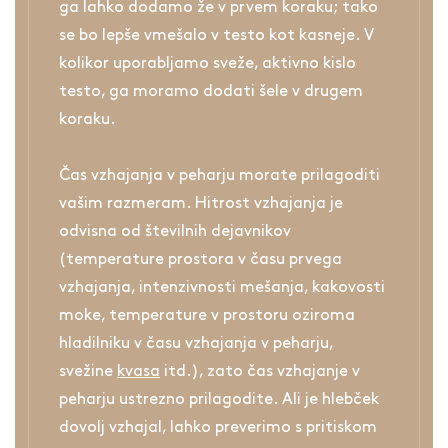
ga lahko dodamo že v prvem koraku; tako
se bo lepše vmešalo v testo kot kasneje. V
kolikor uporabljamo sveže, aktivno kislo
testo, ga moramo dodati šele v drugem
koraku.
Čas vzhajanja v peharju morate prilagoditi
vašim razmeram. Hitrost vzhajanja je
odvisna od številnih dejavnikov
(temperature prostora v času prvega
vzhajanja, intenzivnosti mešanja, kakovosti
moke, temperature v prostoru oziroma
hladilniku v času vzhajanja v peharju,
svežine
kvasa
itd.), zato čas vzhajanje v
peharju ustrezno prilagodite. Ali je hlebček
dovolj vzhajal, lahko preverimo s pritiskom