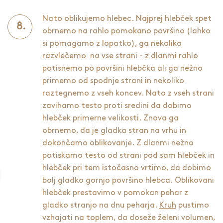
Nato oblikujemo hlebec. Najprej hlebček spet
obrnemo na rahlo pomokano površino (lahko
si pomagamo z lopatko), ga nekoliko
razvlečemo na vse strani - z dlanmi rahlo
potisnemo po površini hlebčka ali ga nežno
primemo od spodnje strani in nekoliko
raztegnemo z vseh koncev. Nato z vseh strani
zavihamo testo proti sredini da dobimo
hlebček primerne velikosti. Znova ga
obrnemo, da je gladka stran na vrhu in
dokončamo oblikovanje. Z dlanmi nežno
potiskamo testo od strani pod sam hlebček in
hlebček pri tem istočasno vrtimo, da dobimo
bolj gladko gornjo površino hlebca. Oblikovani
hlebček prestavimo v pomokan pehar z
gladko stranjo na dnu peharja.
Kruh
pustimo
vzhajati na toplem, da doseže želeni volumen,