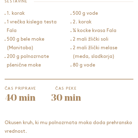
SESTAVINE
1. korak
500 g vode
1 vrečka kislega testa
2. korak
Fala
¼ kocke kvasa Fala
500 g bele moke
2 mali žlički soli
(Manitoba)
2 mali žlički melase
200 g polnozrnate
(meda, sladkorja)
pšenične moke
80 g vode
ČAS PRIPRAVE
ČAS PEKE
40 min
30 min
Okusen kruh, ki mu polnozrnata moka doda prehransko
vrednost.