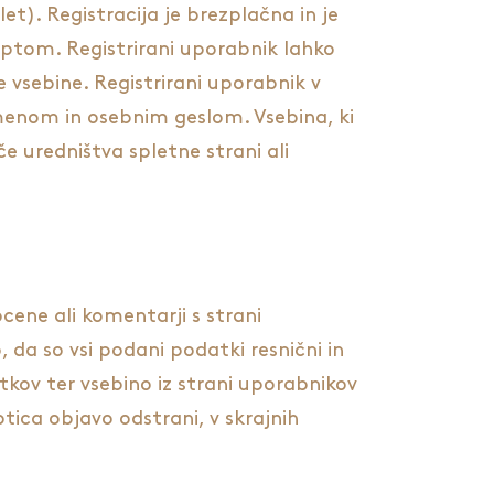
let). Registracija je brezplačna in je
eptom. Registrirani uporabnik lahko
e vsebine. Registrirani uporabnik v
imenom in osebnim geslom. Vsebina, ki
če uredništva spletne strani ali
ocene ali komentarji s strani
 da so vsi podani podatki resnični in
tkov ter vsebino iz strani uporabnikov
tica objavo odstrani, v skrajnih