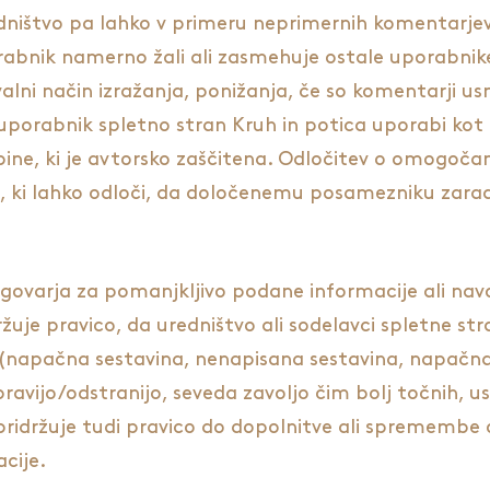
dništvo pa lahko v primeru neprimernih komentarjev
bnik namerno žali ali zasmehuje ostale uporabnike/
alni način izražanja, ponižanja, če so komentarji usme
o uporabnik spletno stran Kruh in potica uporabi kot
ebine, ki je avtorsko zaščitena. Odločitev o omogoč
ni, ki lahko odloči, da določenemu posamezniku zara
dgovarja za pomanjkljivo podane informacije ali navo
ržuje pravico, da uredništvo ali sodelavci spletne str
 (napačna sestavina, nenapisana sestavina, napačna 
avijo/odstranijo, seveda zavoljo čim bolj točnih, us
 pridržuje tudi pravico do dopolnitve ali spremembe 
cije.