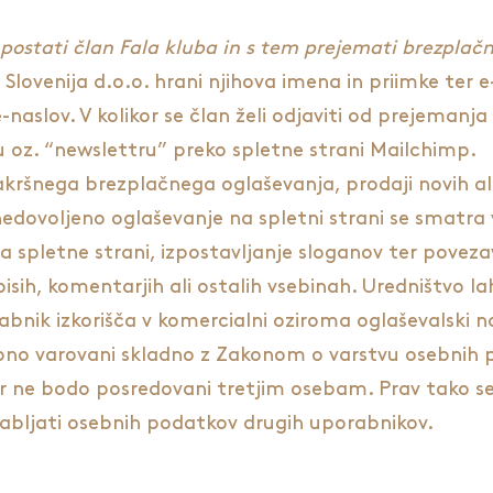
postati član Fala kluba in s tem prejemati brezpla
 Slovenija d.o.o. hrani njihova imena in priimke ter
aslov. V kolikor se član želi odjaviti od prejemanja
oz. “newslettru” preko spletne strani Mailchimp.
ršnega brezplačnega oglaševanja, prodaji novih ali ra
nedovoljeno oglaševanje na spletni strani se smatra 
a spletne strani, izpostavljanje sloganov ter poveza
pisih, komentarjih ali ostalih vsebinah. Uredništvo l
abnik izkorišča v komercialni oziroma oglaševalski n
rbno varovani skladno z Zakonom o varstvu osebnih 
r ne bodo posredovani tretjim osebam. Prav tako se
orabljati osebnih podatkov drugih uporabnikov.