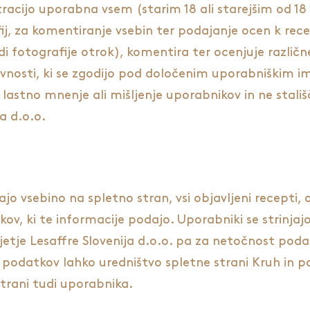
stracijo uporabna vsem (starim 18 ali starejšim od 18 
ij, za komentiranje vsebin ter podajanje ocen k rec
di fotografije otrok), komentira ter ocenjuje različn
tivnosti, ki se zgodijo pod določenim uporabniškim 
 lastno mnenje ali mišljenje uporabnikov in ne stališ
a d.o.o.
jo vsebino na spletno stran, vsi objavljeni recepti, 
, ki te informacije podajo. Uporabniki se strinjajo,
djetje Lesaffre Slovenija d.o.o. pa za netočnost poda
podatkov lahko uredništvo spletne strani Kruh in po
strani tudi uporabnika.