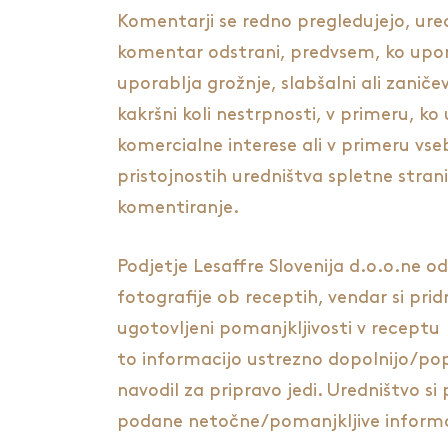
Komentarji se redno pregledujejo, ure
komentar odstrani, predvsem, ko upora
uporablja grožnje, slabšalni ali zaničev
kakršni koli nestrpnosti, v primeru, k
komercialne interese ali v primeru vs
pristojnostih uredništva spletne stra
komentiranje.
Podjetje Lesaffre Slovenija d.o.o.ne o
fotografije ob receptih, vendar si prid
ugotovljeni pomanjkljivosti v receptu
to informacijo ustrezno dopolnijo/popr
navodil za pripravo jedi. Uredništvo si
podane netočne/pomanjkljive informa