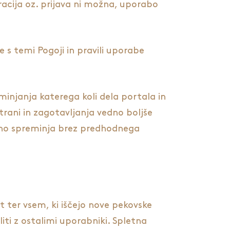
tracija oz. prijava ni možna, uporabo
te s temi Pogoji in pravili uporabe
eminjanja katerega koli dela portala in
trani in zagotavljanja vedno boljše
asno spreminja brez predhodnega
t ter vsem, ki iščejo nove pekovske
liti z ostalimi uporabniki. Spletna