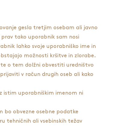
dovanje gesla tretjim osebam ali javno
o, prav tako uporabnik sam nosi
orabnik lahko svoje uporabniško ime in
obstajajo možnosti kršitve in zlorabe.
ste o tem dolžni obvestiti uredništvo
 prijaviti v račun drugih oseb ali kako
a z istim uporabniškim imenom ni
com bo obvezne osebne podatke
 tehničnih ali vsebinskih težav