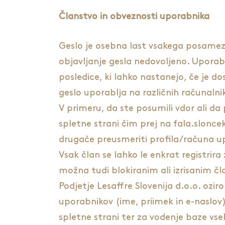
Članstvo in obveznosti uporabnika
Geslo je osebna last vsakega posamezni
objavljanje gesla nedovoljeno. Uporabn
posledice, ki lahko nastanejo, če je do
geslo uporablja na različnih računalnik
V primeru, da ste posumili vdor ali da
spletne strani čim prej na
fala.slonc
drugače preusmeriti profila/računa u
Vsak član se lahko le enkrat registri
možna tudi blokiranim ali izrisanim č
Podjetje Lesaffre Slovenija d.o.o. o
uporabnikov (ime, priimek in e-naslo
spletne strani ter za vodenje baze vse