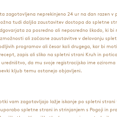
ta zagotovljena neprekinjeno 24 ur na dan razen v p
žna tudi daljša zaustavitev dostopa do spletne stra
odgovarjata za posredno ali neposredno škodo, ki bi n
ezmožnosti ali začasne zaustavitve v delovanju splet
dljivih programov ali česar koli drugega, kar bi motil
recept, zapis ali sliko na spletni strani Kruh in potic
i uredništvo, da mu svoje registracijsko ime oziroma
pevki kljub temu ostanejo objavljeni.
otki vam zagotavljajo lažje iskanje po spletni strani
Z uporabo spletne strani in strinjanjem s Pogoji in p