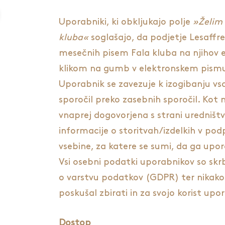
Uporabniki, ki obkljukajo polje
»Želim 
kluba«
soglašajo, da podjetje Lesaffre
mesečnih pisem Fala kluba na njihov e-n
klikom na gumb v elektronskem pismu 
Uporabnik se zavezuje k izogibanju vsak
sporočil preko zasebnih sporočil. Kot 
vnaprej dogovorjena s strani uredništv
informacije o storitvah/izdelkih v pod
vsebine, za katere se sumi, da ga upor
Vsi osebni podatki uporabnikov so sk
o varstvu podatkov (GDPR) ter nikako
poskušal zbirati in za svojo korist up
Dostop