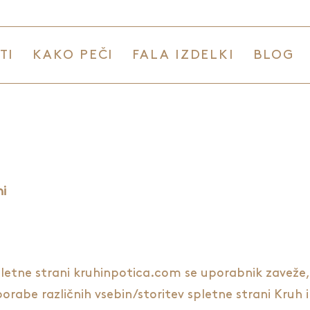
TI
KAKO PEČI
FALA IZDELKI
BLOG
ni
 spletne strani kruhinpotica.com se uporabnik zaveže,
porabe različnih vsebin/storitev spletne strani Kruh