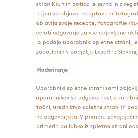
stran Kruh in potica je javna in z regi
nujna za objavo receptov ter fotograf
objavlja svoje recepte, fotografije (tu
celoti odgovarja za vse objavljene ak
jo podajo uporabniki spletne strani, je
zaposlenih v podjetju Lesaffre Slovenij
Moderiranje
Uporabniki spletne strani sami objavlja
uporabnikov so odgovornost uporabnikov
točni, uredništvo spletne strani in po
ne odgovarjata. V primeru zavajajočih 
primerih pa lahko iz spletne strani od