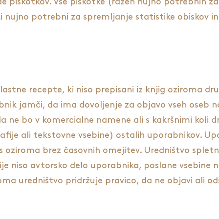
ede piškotkov. Vse piškotke (razen nujno potrebnih za 
 nujno potrebni za spremljanje statistike obiskov i
stne recepte, ki niso prepisani iz knjig oziroma drug
bnik jamči, da ima dovoljenje za objavo vseh oseb na f
da ne bo v komercialne namene ali s kakršnimi koli dr
ografije ali tekstovne vsebine) ostalih uporabnikov. 
 oziroma brez časovnih omejitev. Uredništvo spletne 
je niso avtorsko delo uporabnika, poslane vsebine ne 
oma uredništvo pridržuje pravico, da ne objavi ali o