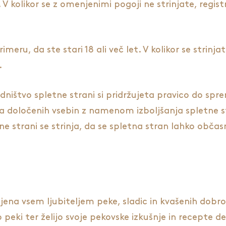
 V kolikor se z omenjenimi pogoji ne strinjate, regis
meru, da ste stari 18 ali več let. V kolikor se strinja
.
edništvo spletne strani si pridržujeta pravico do spr
sa določenih vsebin z namenom izboljšanja spletne s
ne strani se strinja, da se spletna stran lahko obč
ena vsem ljubiteljem peke, sladic in kvašenih dobro
 peki ter želijo svoje pekovske izkušnje in recepte de