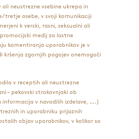
 ali neustrezne vsebine ukrepa in
tretje osebe, v svoji komunikaciji
rjeni k verski, rasni, seksualni ali
 promocijski medij za lastne
anju komentiranja uporabnikov je v
di kršenja zgornjih pogojev onemogoči
dila v receptih ali neustrezne
ani – pekovski strokovnjaki ob
informacija v navodilih izdelave, ….)
treznih in uporabniku prijaznih
ostalih objav uporabnikov, v kolikor so