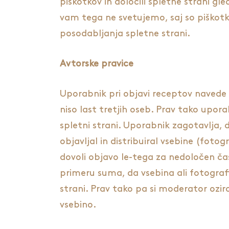
piškotkov in določili spletne strani gl
vam tega ne svetujemo, saj so piškotki
posodabljanja spletne strani.
Avtorske pravice
Uporabnik pri objavi receptov navede la
niso last tretjih oseb. Prav tako upora
spletni strani. Uporabnik zagotavlja, 
objavljal in distribuiral vsebine (fot
dovoli objavo le-tega za nedoločen čas
primeru suma, da vsebina ali fotografi
strani. Prav tako pa si moderator ozir
vsebino.