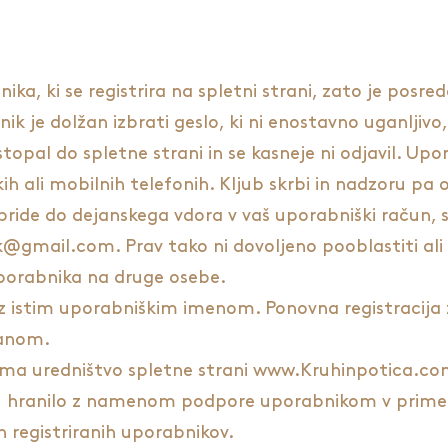
ka, ki se registrira na spletni strani, zato je posre
ik je dolžan izbrati geslo, ki ni enostavno uganljiv
stopal do spletne strani in se kasneje ni odjavil. Up
ih ali mobilnih telefonih. Kljub skrbi in nadzoru pa 
 pride do dejanskega vdora v vaš uporabniški račun, 
ek@gmail.com
. Prav tako ni dovoljeno pooblastiti ali
porabnika na druge osebe.
ra z istim uporabniškim imenom. Ponovna registracij
lanom.
ziroma uredništvo spletne strani www.Kruhinpotica.
v) hranilo z namenom podpore uporabnikom v primeru
h registriranih uporabnikov.