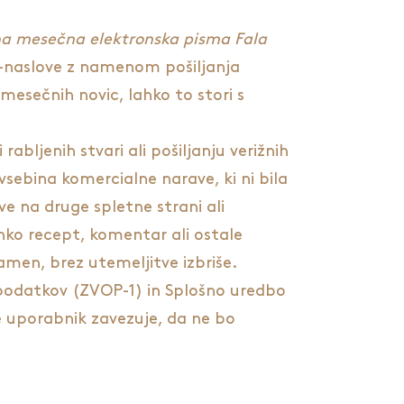
čna mesečna elektronska pisma Fala
 e-naslove z namenom pošiljanja
 mesečnih novic, lahko to stori s
bljenih stvari ali pošiljanju verižnih
vsebina komercialne narave, ki ni bila
ve na druge spletne strani ali
ahko recept, komentar ali ostale
amen, brez utemeljitve izbriše.
podatkov (ZVOP-1) in Splošno uredbo
 uporabnik zavezuje, da ne bo