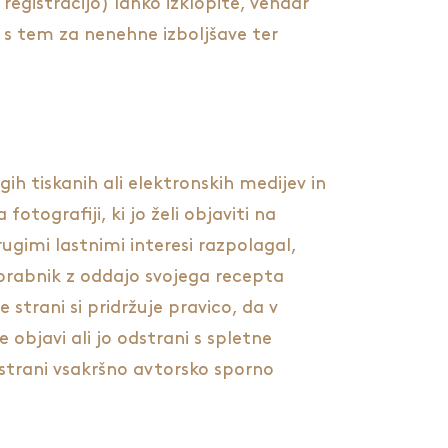
registracijo) lahko izklopite, vendar
n s tem za nenehne izboljšave ter
ih tiskanih ali elektronskih medijev in
otografiji, ki jo želi objaviti na
ugimi lastnimi interesi razpolagal,
Uporabnik z oddajo svojega recepta
strani si pridržuje pravico, da v
objavi ali jo odstrani s spletne
dstrani vsakršno avtorsko sporno