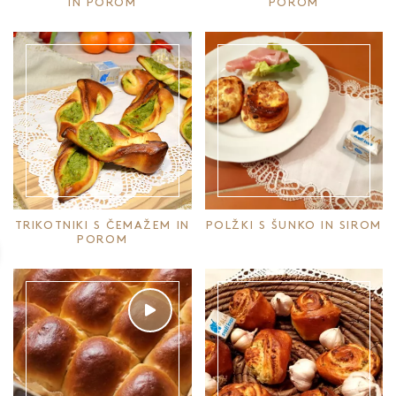
IN POROM
POROM
TRIKOTNIKI S ČEMAŽEM IN
POLŽKI S ŠUNKO IN SIROM
POROM