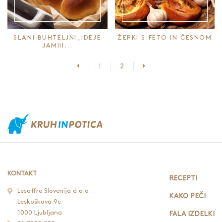
SLANI BUHTELJNI_IDEJE
ŽEPKI S FETO IN ČESNOM
JAMIII...
Prejšnja stran
Naslednja stran
1
2
KONTAKT
RECEPTI
Lesaffre Slovenija d.o.o.
KAKO PEČI
Leskoškova 9c
1000 Ljubljana
FALA IZDELKI