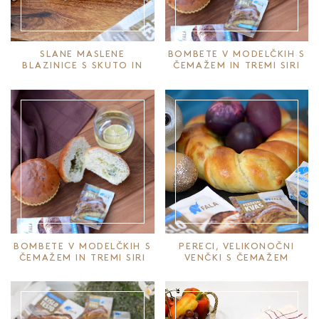
SLANE MASLENE
BOMBETE V MODELČKIH S
BLAZINICE S SKUTO IN
ČEMAŽEM IN TREMI SIRI
MAKOM
BOMBETE V MODELČKIH S
PERECI, VELIKONOČNI
ČEMAŽEM IN TREMI SIRI
VENČKI S ČEMAŽEM