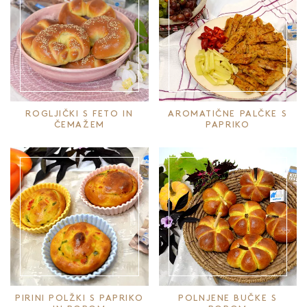
ROGLJIČKI S FETO IN
AROMATIČNE PALČKE S
ČEMAŽEM
PAPRIKO
PIRINI POLŽKI S PAPRIKO
POLNJENE BUČKE S