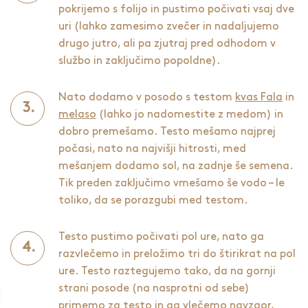
pokrijemo s folijo in pustimo počivati vsaj dve
uri (lahko zamesimo zvečer in nadaljujemo
drugo jutro, ali pa zjutraj pred odhodom v
službo in zaključimo popoldne).
Nato dodamo v posodo s testom
kvas Fala
in
melaso
(lahko jo nadomestite z medom) in
dobro premešamo. Testo mešamo najprej
počasi, nato na najvišji hitrosti, med
mešanjem dodamo sol, na zadnje še semena.
Tik preden zaključimo vmešamo še vodo – le
toliko, da se porazgubi med testom.
Testo pustimo počivati pol ure, nato ga
razvlečemo in preložimo tri do štirikrat na pol
ure. Testo raztegujemo tako, da na gornji
strani posode (na nasprotni od sebe)
primemo za testo in ga vlečemo navzgor,