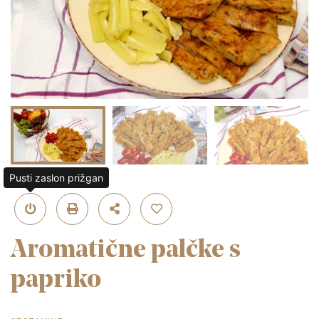
Pusti zaslon prižgan
Aromatične palčke s
papriko