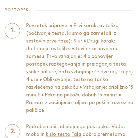
POSTOPEK
Povzetek priprave: • Prvi korak: avtoliza
(počivanje testa, ki smo ga zamešali iz
sestavin prve faze): 9 ur • Drugi korak:
dodajanje ostalih sestavin k osnovnemu
zamesu. Prvo vzhajanje: 4 x ponovljen
postopek raztegovanja in prelaganja testa
vsake pol ure, nato vzhajanje še dve uri, skupaj
4 ure • Oblikovanje: testo na tanko
razvlečemo na pekaču • Vzhajanje: približno 15
minut • Peka na pekaču dobrih 15 minut •
Premaz z začinjenim oljem po peki in razrez na
paličice
Podroben opis običajnega postopka: Vodo,
moko in
kislo testo
Fala
dobro premešamo,