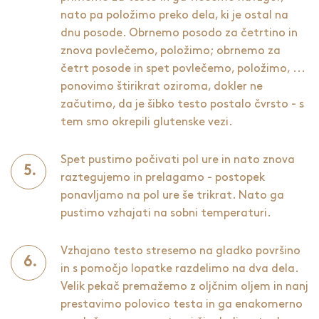
nato pa položimo preko dela, ki je ostal na
dnu posode. Obrnemo posodo za četrtino in
znova povlečemo, položimo; obrnemo za
četrt posode in spet povlečemo, položimo, ...
ponovimo štirikrat oziroma, dokler ne
začutimo, da je šibko testo postalo čvrsto - s
tem smo okrepili glutenske vezi.
Spet pustimo počivati pol ure in nato znova
raztegujemo in prelagamo - postopek
ponavljamo na pol ure še trikrat. Nato ga
pustimo vzhajati na sobni temperaturi.
Vzhajano testo stresemo na gladko površino
in s pomočjo lopatke razdelimo na dva dela.
Velik pekač premažemo z oljčnim oljem in nanj
prestavimo polovico testa in ga enakomerno