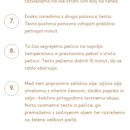
razvlečemo na vse strani čim bolj na tanko.
Enako naredimo z drugo polovico testa.
Testo pustimo ponovno vzhajati približno
petnajst minut.
Ta čas segrejemo pečico na najvišjo
temperaturo in prestavimo pekač v vročo
pečico. Testo pečemo dobrih 15 minut, da se
rahlo obarvajo.
Med tem pripravimo zeliščno olje: oljčno olje
zmešamo z mletim česnom, sladko papriko in
soljo – količino prilagodimo lastnemu okusu.
Nato vzamemo testo iz pečice, ga
premažemo z začinjenim oljem ter razrežemo
na želeno velikost palčk.