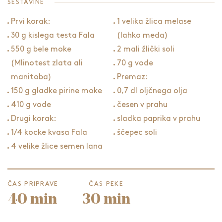
SESTAVINE
Prvi korak:
1 velika žlica melase
30 g kislega testa Fala
(lahko meda)
550 g bele moke
2 mali žlički soli
(Mlinotest zlata ali
70 g vode
manitoba)
Premaz:
150 g gladke pirine moke
0,7 dl oljčnega olja
410 g vode
česen v prahu
Drugi korak:
sladka paprika v prahu
1/4 kocke kvasa Fala
ščepec soli
4 velike žlice semen lana
ČAS PRIPRAVE
ČAS PEKE
40 min
30 min