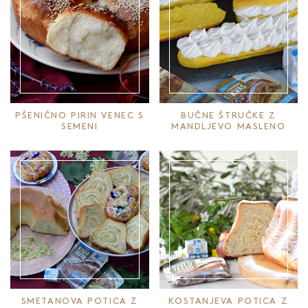
PŠENIČNO PIRIN VENEC S
BUČNE ŠTRUČKE Z
SEMENI
MANDLJEVO MASLENO
MERINGA KREMO
SMETANOVA POTICA Z
KOSTANJEVA POTICA Z