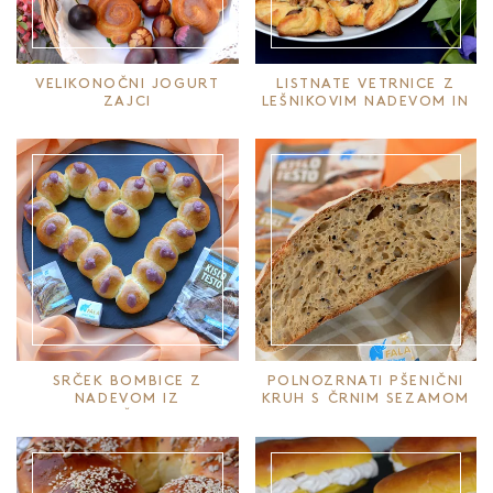
VELIKONOČNI JOGURT
LISTNATE VETRNICE Z
ZAJCI
LEŠNIKOVIM NADEVOM IN
OREHI
SRČEK BOMBICE Z
POLNOZRNATI PŠENIČNI
NADEVOM IZ
KRUH S ČRNIM SEZAMOM
VINOGRADNIŠKIH BRESKEV