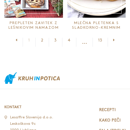
PREPLETEN ZAVITEK Z
MLEČNA PLETENKA S
LEŠNIKOVIM NAMAZOM
SLADKORNO-KREMNIM
PRELIVOM
Prejšnja stran
Nasledn
1
2
3
4
13
...
KONTAKT
RECEPTI
Lesaffre Slovenija d.o.o.
KAKO PEČI
Leskoškova 9c