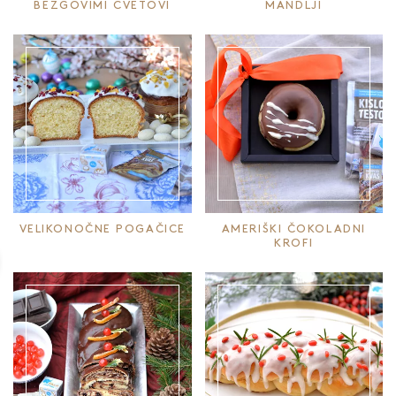
BEZGOVIMI CVETOVI
MANDLJI
VELIKONOČNE POGAČICE
AMERIŠKI ČOKOLADNI
KROFI