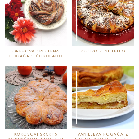
OREHOVA SPLETENA
PECIVO Z NUTELLO
POGAČA S ČOKOLADO
KOKOSOVI SRČKI S
VANILJEVA POGAČA Z