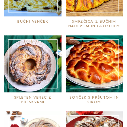
BUČNI VENČEK
SMREČICA Z BUČNIM
NADEVOM IN GROZDJEM
SPLETEN VENEC Z
SONČEK S PRŠUTOM IN
BRESKVAMI
SIROM