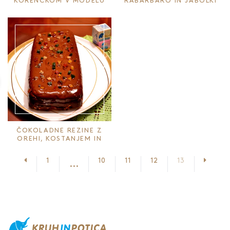
KORENČKOM V MODELU
RABARBARO IN JABOLKI
ČOKOLADNE REZINE Z
OREHI, KOSTANJEM IN
KUTINO
Prejšnja stran
Nasled
1
10
11
12
13
...