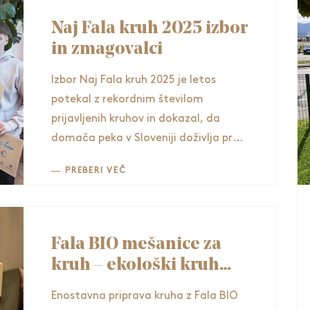
Naj Fala kruh 2025 izbor
in zmagovalci
Izbor Naj Fala kruh 2025 je letos
potekal z rekordnim številom
prijavljenih kruhov in dokazal, da
domača peka v Sloveniji doživlja pravi
razcvet.
PREBERI VEČ
Fala BIO mešanice za
kruh – ekološki kruh
doma, hitro in okusno
Enostavna priprava kruha z Fala BIO