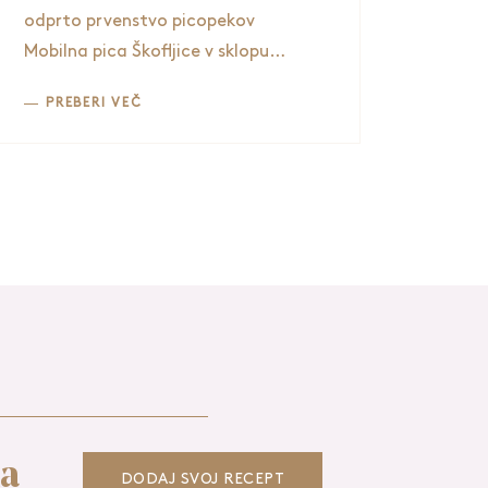
odprto prvenstvo picopekov
Mobilna pica Škofljice v sklopu
Tedna mobilnosti. Fala Slonček je
PREBERI VEČ
bil zraven s kvasi, nasmehi in
podporo trajnostni mobilnosti.
ka
DODAJ SVOJ RECEPT