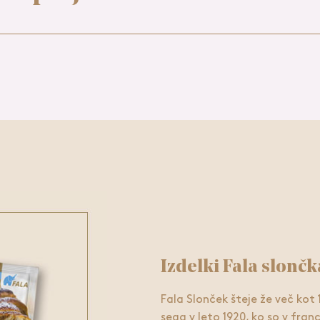
Izdelki Fala slončk
Fala Slonček šteje že več kot 
sega v leto 1920, ko so v fr