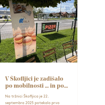
V Škofljici je zadišalo
po mobilnosti … in po
picah
Na tržnici Škofljica je 22.
septembra 2025 potekalo prvo