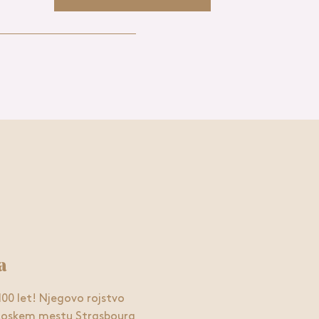
a
100 let! Njegovo rojstvo
ancoskem mestu Strasbourg