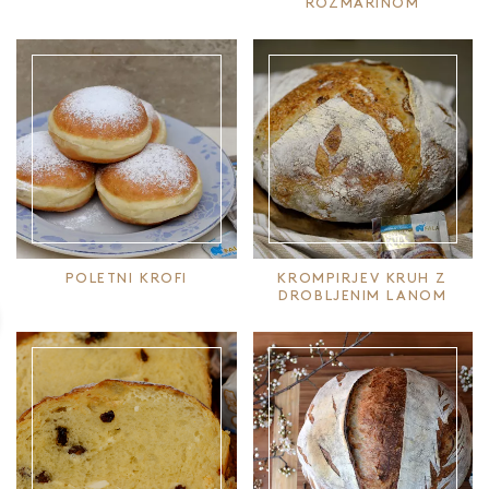
ROŽMARINOM
POLETNI KROFI
KROMPIRJEV KRUH Z
DROBLJENIM LANOM