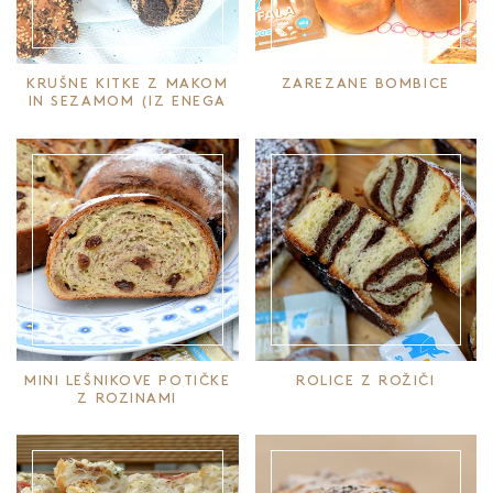
KRUŠNE KITKE Z MAKOM
ZAREZANE BOMBICE
IN SEZAMOM (IZ ENEGA
PRAMENA)
MINI LEŠNIKOVE POTIČKE
ROLICE Z ROŽIČI
Z ROZINAMI