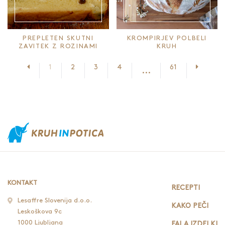
PREPLETEN SKUTNI
KROMPIRJEV POLBELI
ZAVITEK Z ROZINAMI
KRUH
Prejšnja stran
Nasledn
1
2
3
4
61
...
KONTAKT
RECEPTI
Lesaffre Slovenija d.o.o.
KAKO PEČI
Leskoškova 9c
1000 Ljubljana
FALA IZDELKI