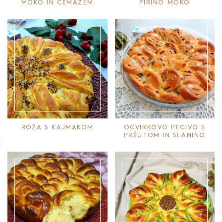
MOKO IN ČEMAŽEM
PIRINO MOKO
ROŽA S KAJMAKOM
OCVIRKOVO PECIVO S
PRŠUTOM IN SLANINO