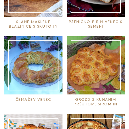
SLANE MASLENE
PŠENIČNO PIRIN VENEC S
BLAZINICE S SKUTO IN
SEMENI
MAKOM
ČEMAŽEV VENEC
GROZD S KUHANIM
PRŠUTOM, SIROM IN
PAPRIKO