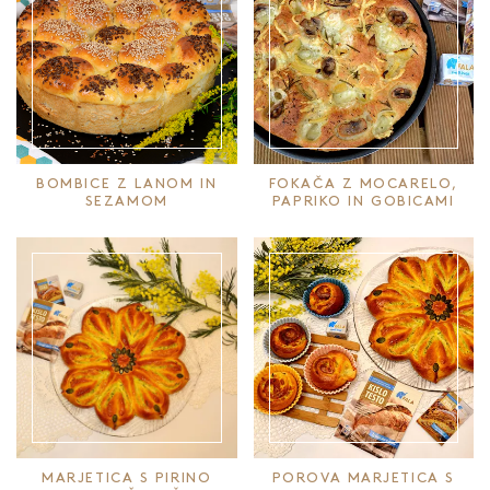
BOMBICE Z LANOM IN
FOKAČA Z MOCARELO,
SEZAMOM
PAPRIKO IN GOBICAMI
MARJETICA S PIRINO
POROVA MARJETICA S