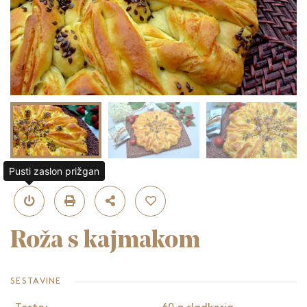
Pusti zaslon prižgan
Roža s kajmakom
SESTAVINE