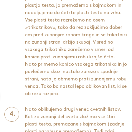
plastjo testa, jo premažemo s kajmakom in
nadaljujemo do četrte plasti testa na vrhu.
Vse plasti testa razrežemo na osem
»trikotnikov«, tako da rez zaključimo dober
cm pred zunanjim robom kroga in se trikotniki
na zunanji strani držijo skupaj. V sredino
vsakega trikotnika zarežemo v smeri od
konice proti zunanjemu robu krajšo črto.
Nato primemo konico vsakega trikotnika in jo
povlečemo skozi nastalo zarezo s spodnje
strani, nato jo obrnemo proti zunanjemu robu
venca. Tako bo nastal lepo oblikovan list, ki se
ob rezu razpira.
Nato oblikujemo drugi venec cvetnih listov.
Kot za zunanji del cveta zložimo vse štiri
plasti testa, premazane s kajmakom (zadnje
plasti na vrhu ne premažemo). Tudi zdaj