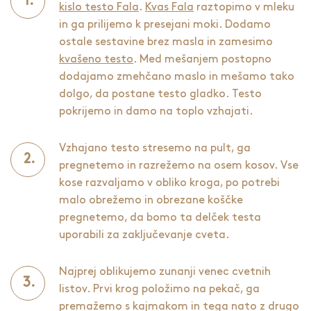
kislo testo Fala
.
Kvas Fala
raztopimo v mleku
in ga prilijemo k presejani moki. Dodamo
ostale sestavine brez masla in zamesimo
kvašeno testo
. Med mešanjem postopno
dodajamo zmehčano maslo in mešamo tako
dolgo, da postane testo gladko. Testo
pokrijemo in damo na toplo vzhajati.
Vzhajano testo stresemo na pult, ga
pregnetemo in razrežemo na osem kosov. Vse
kose razvaljamo v obliko kroga, po potrebi
malo obrežemo in obrezane koščke
pregnetemo, da bomo ta delček testa
uporabili za zaključevanje cveta.
Najprej oblikujemo zunanji venec cvetnih
listov. Prvi krog položimo na pekač, ga
premažemo s kajmakom in tega nato z drugo