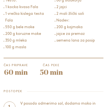
Testo:
60 g sladkorja
1 kocka kvasa Fala
2 jajci
1 vrečka kislega testa
2 mali žlički soli
Fala
Nadev:
550 g bele moke
200 g kajmaka
200 g koruzne moke
jajce za premaz
350 g mleka
semena lana za posip
100 g masla
ČAS PRIPRAVE
ČAS PEKE
60 min
50 min
POSTOPEK
V posodo odmerimo sol, dodamo moko in