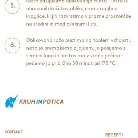
Nato zaključimo oblikovanje cveta. Testo iz
obrezanih koščkov oblikujemo v majhne
kroglice, ki jih razvrstimo v prazne prostorčke
na sredini in med cvetnimi listi.
Oblikovano rožo pustimo na toplem vzhajati,
nato jo premažemo z jajcem, jo posijemo s
semeni lana in postavimo v vročo pečico –
pečemo jo približno 50 minut pri 175 °C.
KONTAKT
RECEPTI