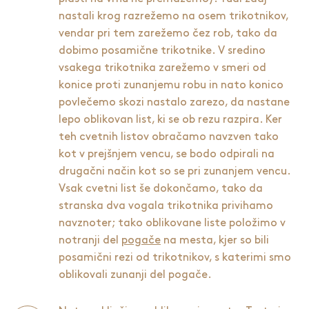
nastali krog razrežemo na osem trikotnikov,
vendar pri tem zarežemo čez rob, tako da
dobimo posamične trikotnike. V sredino
vsakega trikotnika zarežemo v smeri od
konice proti zunanjemu robu in nato konico
povlečemo skozi nastalo zarezo, da nastane
lepo oblikovan list, ki se ob rezu razpira. Ker
teh cvetnih listov obračamo navzven tako
kot v prejšnjem vencu, se bodo odpirali na
drugačni način kot so se pri zunanjem vencu.
Vsak cvetni list še dokončamo, tako da
stranska dva vogala trikotnika privihamo
navznoter; tako oblikovane liste položimo v
notranji del
pogače
na mesta, kjer so bili
posamični rezi od trikotnikov, s katerimi smo
oblikovali zunanji del pogače.