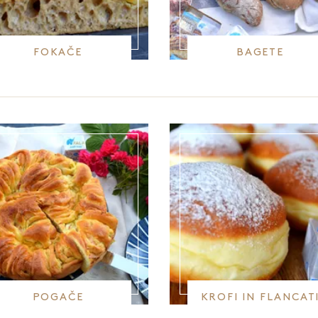
FOKAČE
BAGETE
POGAČE
KROFI IN FLANCAT