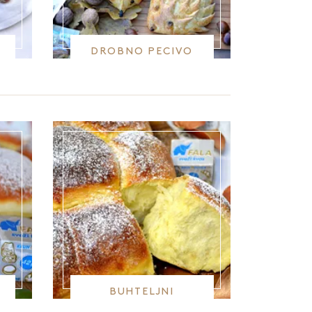
DROBNO PECIVO
I
BUHTELJNI