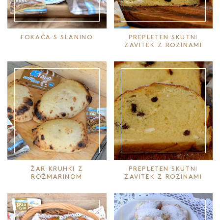
FOKAČA S SLANINO
PREPLETEN SKUTNI
ZAVITEK Z ROZINAMI
ŽAR KRUHKI Z
PREPLETEN SKUTNI
ROŽMARINOM
ZAVITEK Z ROZINAMI