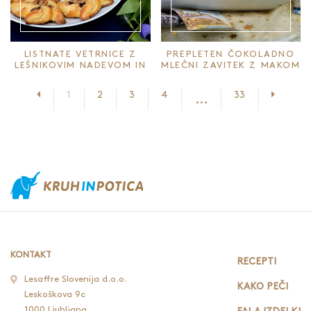
LISTNATE VETRNICE Z
PREPLETEN ČOKOLADNO
LEŠNIKOVIM NADEVOM IN
MLEČNI ZAVITEK Z MAKOM
OREHI
Prejšnja stran
Nasledn
1
2
3
4
33
...
KONTAKT
RECEPTI
Lesaffre Slovenija d.o.o.
KAKO PEČI
Leskoškova 9c
1000 Ljubljana