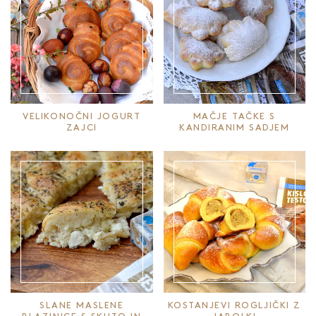
VELIKONOČNI JOGURT
MAČJE TAČKE S
ZAJCI
KANDIRANIM SADJEM
SLANE MASLENE
KOSTANJEVI ROGLJIČKI Z