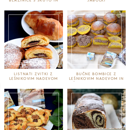
BLAZINICE S SKUTO IN
JABOLKI
MAKOM
LISTNATI ZVITKI Z
BUČNE BOMBICE Z
LEŠNIKOVIM NADEVOM
LEŠNIKOVIM NADEVOM IN
ČOKOLADNIM MUSOM