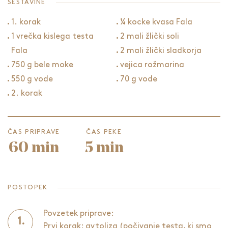
SESTAVINE
1. korak
¼ kocke kvasa Fala
1 vrečka kislega testa
2 mali žlički soli
Fala
2 mali žlički sladkorja
750 g bele moke
vejica rožmarina
550 g vode
70 g vode
2. korak
ČAS PRIPRAVE
ČAS PEKE
60 min
5 min
POSTOPEK
Povzetek priprave:
Prvi korak: avtoliza (počivanje testa, ki smo