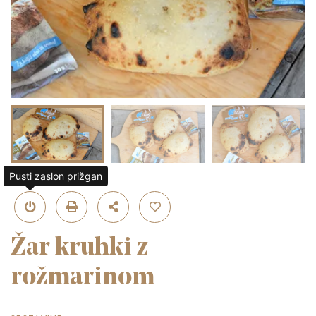
Pusti zaslon prižgan
Žar kruhki z
rožmarinom