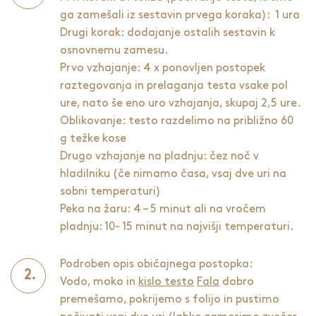
ga zamešali iz sestavin prvega koraka): 1 ura
Drugi korak: dodajanje ostalih sestavin k
osnovnemu zamesu.
Prvo vzhajanje: 4 x ponovljen postopek
raztegovanja in prelaganja testa vsake pol
ure, nato še eno uro vzhajanja, skupaj 2,5 ure.
Oblikovanje: testo razdelimo na približno 60
g težke kose
Drugo vzhajanje na pladnju: čez noč v
hladilniku (če nimamo časa, vsaj dve uri na
sobni temperaturi)
Peka na žaru: 4 – 5 minut ali na vročem
pladnju: 10- 15 minut na najvišji temperaturi.
Podroben opis običajnega postopka:
Vodo, moko in
kislo testo
Fala
dobro
premešamo, pokrijemo s folijo in pustimo