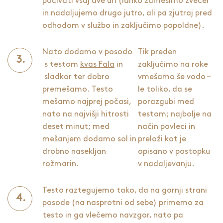
počivati vsaj dve uri (lahko zamesimo zvečer
in nadaljujemo drugo jutro, ali pa zjutraj pred
odhodom v službo in zaključimo popoldne).
Nato dodamo v posodo
Tik preden
s testom
kvas Fala
in
zaključimo na roke
sladkor ter dobro
vmešamo še vodo –
premešamo. Testo
le toliko, da se
mešamo najprej počasi,
porazgubi med
nato na najvišji hitrosti
testom; najbolje na
deset minut; med
način povleci in
mešanjem dodamo sol in
preloži kot je
drobno nasekljan
opisano v postopku
rožmarin.
v nadaljevanju.
Testo raztegujemo tako, da na gornji strani
posode (na nasprotni od sebe) primemo za
testo in ga vlečemo navzgor, nato pa