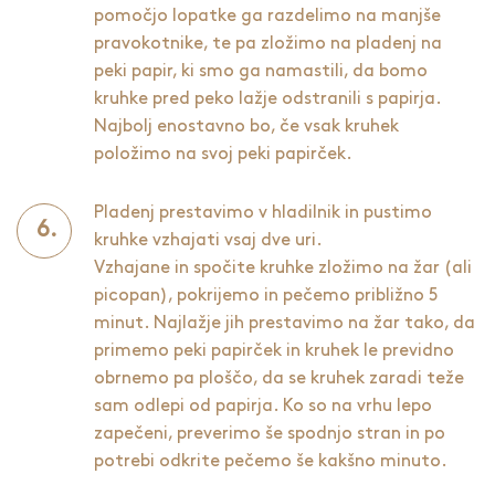
pomočjo lopatke ga razdelimo na manjše
pravokotnike, te pa zložimo na pladenj na
peki papir, ki smo ga namastili, da bomo
kruhke pred peko lažje odstranili s papirja.
Najbolj enostavno bo, če vsak kruhek
položimo na svoj peki papirček.
Pladenj prestavimo v hladilnik in pustimo
kruhke vzhajati vsaj dve uri.
Vzhajane in spočite kruhke zložimo na žar (ali
picopan), pokrijemo in pečemo približno 5
minut. Najlažje jih prestavimo na žar tako, da
primemo peki papirček in kruhek le previdno
obrnemo pa ploščo, da se kruhek zaradi teže
sam odlepi od papirja. Ko so na vrhu lepo
zapečeni, preverimo še spodnjo stran in po
potrebi odkrite pečemo še kakšno minuto.