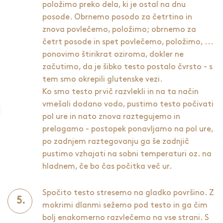
položimo preko dela, ki je ostal na dnu
posode. Obrnemo posodo za četrtino in
znova povlečemo, položimo; obrnemo za
četrt posode in spet povlečemo, položimo, ...
ponovimo štirikrat oziroma, dokler ne
začutimo, da je šibko testo postalo čvrsto - s
tem smo okrepili glutenske vezi.
Ko smo testo prvič razvlekli in na ta način
vmešali dodano vodo, pustimo testo počivati
pol ure in nato znova raztegujemo in
prelagamo - postopek ponavljamo na pol ure,
po zadnjem raztegovanju ga še zadnjič
pustimo vzhajati na sobni temperaturi oz. na
hladnem, če bo čas počitka več ur.
Spočito testo stresemo na gladko površino. Z
mokrimi dlanmi sežemo pod testo in ga čim
bolj enakomerno razvlečemo na vse strani. S