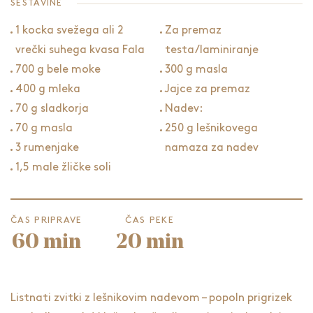
SESTAVINE
1 kocka svežega ali 2
Za premaz
vrečki suhega kvasa Fala
testa/laminiranje
700 g bele moke
300 g masla
400 g mleka
Jajce za premaz
70 g sladkorja
Nadev:
70 g masla
250 g lešnikovega
3 rumenjake
namaza za nadev
1,5 male žličke soli
ČAS PRIPRAVE
ČAS PEKE
60 min
20 min
Listnati zvitki z lešnikovim nadevom – popoln prigrizek