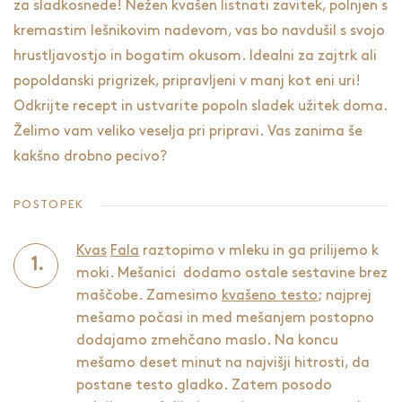
za sladkosnede! Nežen kvašen listnati zavitek, polnjen s
kremastim lešnikovim nadevom, vas bo navdušil s svojo
hrustljavostjo in bogatim okusom. Idealni za zajtrk ali
popoldanski prigrizek, pripravljeni v manj kot eni uri!
Odkrijte recept in ustvarite popoln sladek užitek doma.
Želimo vam veliko veselja pri pripravi. Vas zanima še
kakšno
drobno pecivo
?
POSTOPEK
Kvas
Fala
raztopimo v mleku in ga prilijemo k
moki. Mešanici dodamo ostale sestavine brez
maščobe. Zamesimo
kvašeno testo
; najprej
mešamo počasi in med mešanjem postopno
dodajamo zmehčano maslo. Na koncu
mešamo deset minut na najvišji hitrosti, da
postane testo gladko. Zatem posodo