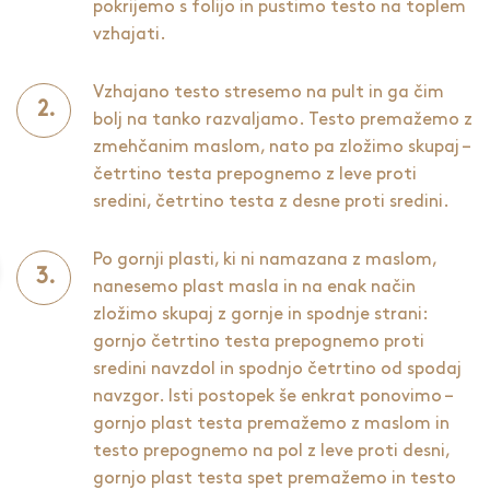
pokrijemo s folijo in pustimo testo na toplem
vzhajati.
Vzhajano testo stresemo na pult in ga čim
bolj na tanko razvaljamo. Testo premažemo z
zmehčanim maslom, nato pa zložimo skupaj –
četrtino testa prepognemo z leve proti
sredini, četrtino testa z desne proti sredini.
Po gornji plasti, ki ni namazana z maslom,
nanesemo plast masla in na enak način
zložimo skupaj z gornje in spodnje strani:
gornjo četrtino testa prepognemo proti
sredini navzdol in spodnjo četrtino od spodaj
navzgor. Isti postopek še enkrat ponovimo –
gornjo plast testa premažemo z maslom in
testo prepognemo na pol z leve proti desni,
gornjo plast testa spet premažemo in testo