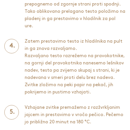
prepognemo od zgornje strani proti spodnji.
Tako oblikovano prelagano testo položimo na
pladenj in ga prestavimo v hladilnik za pol
ure.
Zatem prestavimo testo iz hladilnika na pult
in ga znova razvaljamo.
Razvaljano testo razrežemo na pravokotnike,
na gornji del pravokotnika nanesemo lešnikov
nadev, testo pa zvijemo skupaj s strani, ki je
nadevana v smeri proti delu brez nadeva.
Zvitke zložimo na peki papir na pekač, jih
pokrijemo in pustimo vzhajati.
Vzhajane zvitke premažemo z razžvrkljanim
jajcem in prestavimo v vročo pečico. Pečemo
jo približno 20 minut na 180 °C.