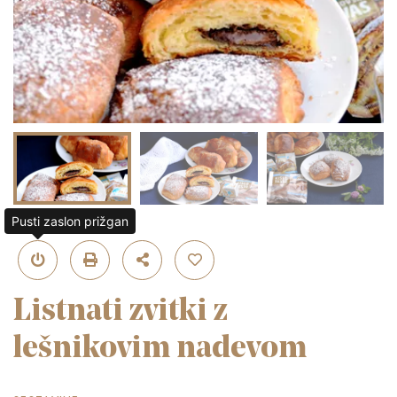
Pusti zaslon prižgan
Listnati zvitki z
lešnikovim nadevom