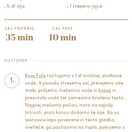
½ dl olja
1 stepeno jajce
ČAS PRIPRAVE
ČAS PEKE
35 min
10 min
POSTOPEK
Kvas Fala
raztopimo v 1 dl mlačne, sladkane
vode. V posodo stresemo sol, presejemo obe
moki, prilijemo mešanico vode in
kvasa
in
preostalo vodo ter zamesimo kvašeno testo.
Najprej mešamo počasi, nato na najvišji
hitrosti, proti koncu dodamo še olje. Ko so
sestavine lepo povezane in testo gladko,
svetleče, ga postavimo na toplo, pokrijemo s