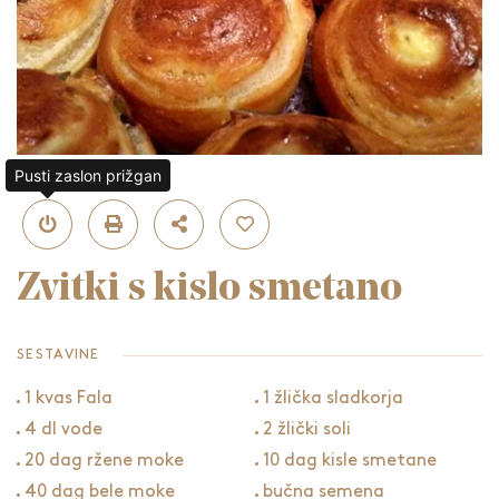
Pusti zaslon prižgan
Zvitki s kislo smetano
SESTAVINE
1 kvas Fala
1 žlička sladkorja
4 dl vode
2 žlički soli
20 dag ržene moke
10 dag kisle smetane
40 dag bele moke
bučna semena