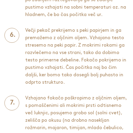
pustimo vzhajati na sobni temperaturi oz. na
hladnem, če bo čas počitka več ur.
Večji pekač prekrijemo s peki papirjem in ga
premažemo z oljčnim oljem. Vzhajano testo
stresemo na peki papir. Z mokrimi rokami ga
razvlečemo na vse strani, tako da dobimo
testo primerne debeline. Fokačo pokrijemo in
pustimo vzhajati. Čas počitka naj bo čim
daljši, ker bomo tako dosegli bolj puhasto in
odprto strukturo.
Vzhajano fokačo poškropimo z oljčnim oljem,
s pomaščenimi ali mokrimi prsti odtisnemo
več luknjic, posujemo grobo sol (solni cvet),
zelišča po okusu (na drobno nasekljan
rožmarin, majaron, timijan, mlado čebulico,