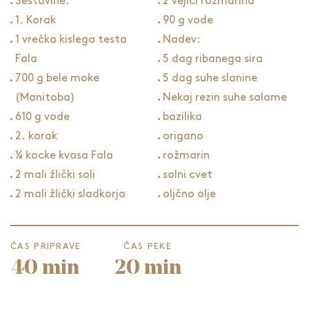
Sestavine:
2 vejici rožmarina
1. Korak
90 g vode
1 vrečka kislega testa
Nadev:
Fala
5 dag ribanega sira
700 g bele moke
5 dag suhe slanine
(Manitoba)
Nekaj rezin suhe salame
610 g vode
bazilika
2. korak
origano
¼ kocke kvasa Fala
rožmarin
2 mali žlički soli
solni cvet
2 mali žlički sladkorja
oljčno olje
ČAS PRIPRAVE
ČAS PEKE
40 min
20 min