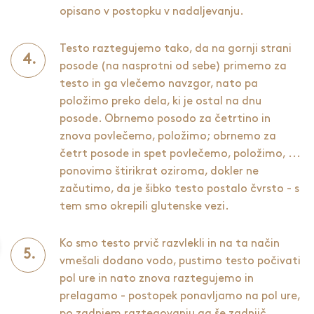
opisano v postopku v nadaljevanju.
Testo raztegujemo tako, da na gornji strani
posode (na nasprotni od sebe) primemo za
testo in ga vlečemo navzgor, nato pa
položimo preko dela, ki je ostal na dnu
posode. Obrnemo posodo za četrtino in
znova povlečemo, položimo; obrnemo za
četrt posode in spet povlečemo, položimo, ...
ponovimo štirikrat oziroma, dokler ne
začutimo, da je šibko testo postalo čvrsto - s
tem smo okrepili glutenske vezi.
Ko smo testo prvič razvlekli in na ta način
vmešali dodano vodo, pustimo testo počivati
pol ure in nato znova raztegujemo in
prelagamo - postopek ponavljamo na pol ure,
po zadnjem raztegovanju ga še zadnjič