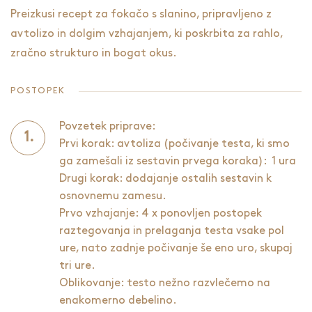
Preizkusi recept za fokačo s slanino, pripravljeno z
avtolizo in dolgim vzhajanjem, ki poskrbita za rahlo,
zračno strukturo in bogat okus.
POSTOPEK
Povzetek priprave:
Prvi korak: avtoliza (počivanje testa, ki smo
ga zamešali iz sestavin prvega koraka): 1 ura
Drugi korak: dodajanje ostalih sestavin k
osnovnemu zamesu.
Prvo vzhajanje: 4 x ponovljen postopek
raztegovanja in prelaganja testa vsake pol
ure, nato zadnje počivanje še eno uro, skupaj
tri ure.
Oblikovanje: testo nežno razvlečemo na
enakomerno debelino.