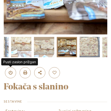
Pusti zaslon prižgan
Fokača s slanino
SESTAVINE