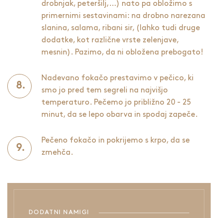
drobnjak, peteršilj,…) nato pa obložimo s
primernimi sestavinami: na drobno narezana
slanina, salama, ribani sir, (lahko tudi druge
dodatke, kot različne vrste zelenjave,
mesnin). Pazimo, da ni obložena prebogato!
Nadevano fokačo prestavimo v pečico, ki
smo jo pred tem segreli na najvišjo
temperaturo. Pečemo jo približno 20 - 25
minut, da se lepo obarva in spodaj zapeče.
Pečeno fokačo in pokrijemo s krpo, da se
zmehča.
DODATNI NAMIGI