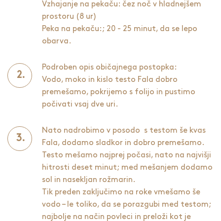
Vzhajanje na pekaču: čez noč v hladnejšem
prostoru (8 ur)
Peka na pekaču:; 20 - 25 minut, da se lepo
obarva.
Podroben opis običajnega postopka:
Vodo, moko in kislo testo Fala dobro
premešamo, pokrijemo s folijo in pustimo
počivati vsaj dve uri.
Nato nadrobimo v posodo s testom še kvas
Fala, dodamo sladkor in dobro premešamo.
Testo mešamo najprej počasi, nato na najvišji
hitrosti deset minut; med mešanjem dodamo
sol in nasekljan rožmarin.
Tik preden zaključimo na roke vmešamo še
vodo – le toliko, da se porazgubi med testom;
najbolje na način povleci in preloži kot je