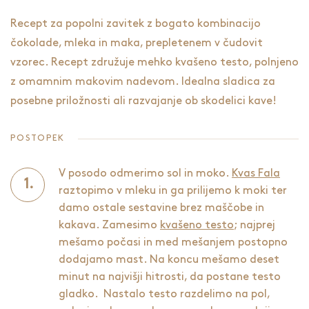
Recept za popolni zavitek z bogato kombinacijo
čokolade, mleka in maka, prepletenem v čudovit
vzorec. Recept združuje mehko kvašeno testo, polnjeno
z omamnim makovim nadevom. Idealna sladica za
posebne priložnosti ali razvajanje ob skodelici kave!
POSTOPEK
V posodo odmerimo sol in moko.
Kvas Fala
raztopimo v mleku in ga prilijemo k moki ter
damo ostale sestavine brez maščobe in
kakava. Zamesimo
kvašeno testo
; najprej
mešamo počasi in med mešanjem postopno
dodajamo mast. Na koncu mešamo deset
minut na najvišji hitrosti, da postane testo
gladko. Nastalo testo razdelimo na pol,