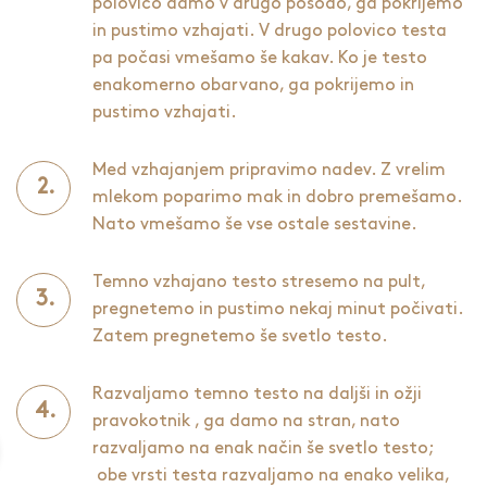
polovico damo v drugo posodo, ga pokrijemo
in pustimo vzhajati. V drugo polovico testa
pa počasi vmešamo še kakav. Ko je testo
enakomerno obarvano, ga pokrijemo in
pustimo vzhajati.
Med vzhajanjem pripravimo nadev. Z vrelim
mlekom poparimo mak in dobro premešamo.
Nato vmešamo še vse ostale sestavine.
Temno vzhajano testo stresemo na pult,
pregnetemo in pustimo nekaj minut počivati.
Zatem pregnetemo še svetlo testo.
Razvaljamo temno testo na daljši in ožji
pravokotnik , ga damo na stran, nato
razvaljamo na enak način še svetlo testo;
obe vrsti testa razvaljamo na enako velika,