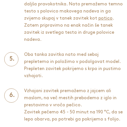
daljša pravokotnika. Nato premažemo temno
testo s polovico makovega nadeva in ga
zvijemo skupaj v tanek zavitek kot
potico
.
Zatem pripravimo na enak način še tanek
zavitek iz svetlega testa in druge polovice
nadeva.
Oba tanka zavitka nato med seboj
prepletemo in položimo v podolgovat model.
Prepleten zavitek pokrijemo s krpo in pustimo
vzhajati.
Vzhajani zavitek premažemo z jajcem ali
maslom, na več mestih prebodemo z iglo in
prestavimo v vročo pečico.
Zavitek pečemo 45 - 50 minut na 190 °C, da se
lepo obarva, po potrebi ga pokrijemo s folijo.