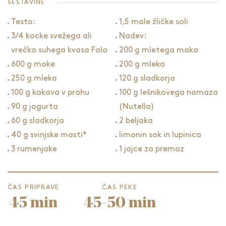
SESTAVINE
Testo:
1,5 male žličke soli
3/4 kocke svežega ali
Nadev:
vrečka suhega kvasa Fala
200 g mletega maka
600 g moke
200 g mleka
250 g mleka
120 g sladkorja
100 g kakava v prahu
100 g lešnikovega namaza
90 g jogurta
(Nutella)
60 g sladkorja
2 beljaka
40 g svinjske masti*
limonin sok in lupinica
3 rumenjake
1 jajce za premaz
ČAS PRIPRAVE
ČAS PEKE
45 min
45-50 min