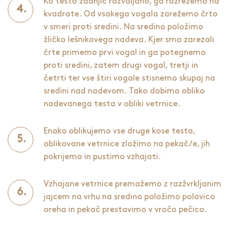
Ko testo zadnjič razvaljano, ga razrežemo na
kvadrate. Od vsakega vogala zarežemo črto
v smeri proti sredini. Na sredino položimo
žličko lešnikovega nadeva. Kjer smo zarezali
črte primemo prvi vogal in ga potegnemo
proti sredini, zatem drugi vogal, tretji in
četrti ter vse štiri vogale stisnemo skupaj na
sredini nad nadevom. Tako dobimo obliko
nadevanega testa v obliki vetrnice.
Enako oblikujemo vse druge kose testa,
oblikovane vetrnice zložimo na pekač/e, jih
pokrijemo in pustimo vzhajati.
Vzhajane vetrnice premažemo z razžvrkljanim
jajcem na vrhu na sredino položimo polovico
oreha in pekač prestavimo v vročo pečico.