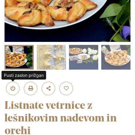
Pusti zaslon prižgan
Listnate vetrnice z
lešnikovim nadevom in
orehi