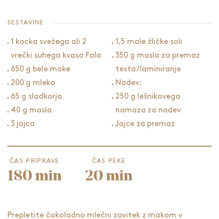
SESTAVINE
1 kocka svežega ali 2
1,5 male žličke soli
vrečki suhega kvasa Fala
350 g masla za premaz
650 g bele moke
testa/laminiranje
200 g mleka
Nadev:
65 g sladkorja
250 g lešnikovega
40 g masla
namaza za nadev
3 jajca
Jajce za premaz
ČAS PRIPRAVE
ČAS PEKE
180 min
20 min
Prepletite čokoladno mlečni zavitek z makom v