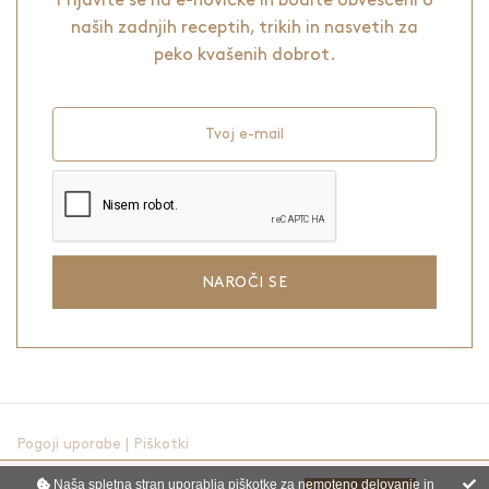
Prijavite se na e-novičke in bodite obveščeni o
naših zadnjih receptih, trikih in nasvetih za
peko kvašenih dobrot.
Tvoj e-mail
NAROČI SE
Pogoji uporabe
|
Piškotki
Naša spletna stran uporablja piškotke za nemoteno delovanje in
© 2021-2026 - vse pravice pridržane