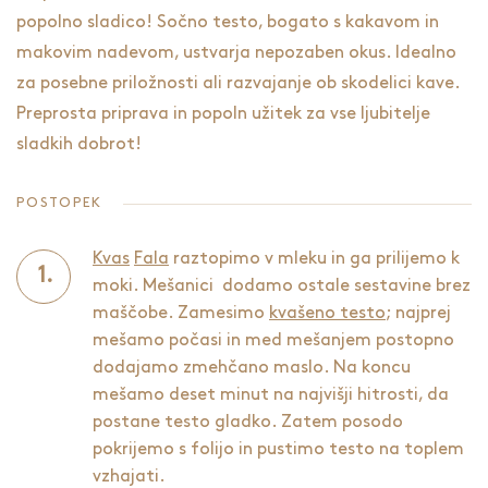
popolno sladico! Sočno testo, bogato s kakavom in
makovim nadevom, ustvarja nepozaben okus. Idealno
za posebne priložnosti ali razvajanje ob skodelici kave.
Preprosta priprava in popoln užitek za vse ljubitelje
sladkih dobrot!
POSTOPEK
Kvas
Fala
raztopimo v mleku in ga prilijemo k
moki. Mešanici dodamo ostale sestavine brez
maščobe. Zamesimo
kvašeno testo
; najprej
mešamo počasi in med mešanjem postopno
dodajamo zmehčano maslo. Na koncu
mešamo deset minut na najvišji hitrosti, da
postane testo gladko. Zatem posodo
pokrijemo s folijo in pustimo testo na toplem
vzhajati.