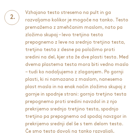
Vzhajano testo stresemo na pult in ga
razvaljamo kolikor je mogoče na tanko. Testo
premažemo z zmehčanim maslom, nato pa
zložimo skupaj – levo tretjino testa
prepognemo z leve na srednjo tretjino testa,
tretjino testa z desne pa položimo proti
sredini na del, kjer sta že dve plasti testa. Med
dvema plastema testa mora biti vedno maslo
– tudi ko nadaljujemo z zlaganjem. Po gornji
plasti, ki ni namazana z maslom, nanesemo
plast masla in na enak način zložimo skupaj z
gornje in spodnje strani: gornjo tretjino testa
prepognemo proti sredini navzdol in z njo
prekrijemo srednjo tretjino testa, spodnjo
tretjino pa prepognemo od spodaj navzgor in
prekrijemo srednji del še s tem delom testa.
Če smo testo dovolj na tanko razvaljali,