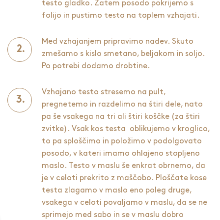
testo gladko. Zatem posodo pokrijemo s
folijo in pustimo testo na toplem vzhajati.
Med vzhajanjem pripravimo nadev. Skuto
zmešamo s kislo smetano, beljakom in soljo.
Po potrebi dodamo drobtine.
Vzhajano testo stresemo na pult,
pregnetemo in razdelimo na štiri dele, nato
pa še vsakega na tri ali štiri koščke (za štiri
zvitke). Vsak kos testa oblikujemo v kroglico,
to pa sploščimo in položimo v podolgovato
posodo, v kateri imamo ohlajeno stopljeno
maslo. Testo v maslu še enkrat obrnemo, da
je v celoti prekrito z maščobo. Ploščate kose
testa zlagamo v maslo eno poleg druge,
vsakega v celoti povaljamo v maslu, da se ne
sprimejo med sabo in se v maslu dobro