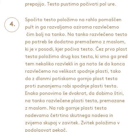
prepojijo. Testo pustimo počivati pol ure.
Spočito testo položimo na rahlo pomaščen
pult in ga razvaljamo oziroma razvlečemo
čim bolj na tanko. Na tanko razvlečeno testo
po potreb še dodatno premažemo z maslom,
ki je v posodi, kjer počiva testo. Čez prvo plast
testa položimo drug kos testa, ki smo ga pred
tem nekoliko razvlekli in ga nato še do konca
razvlečemo na velikost spodnje plasti, tako
da z dlanmi potiskamo gornjo plast testa
proti zunanjemu robi spodnje plasti testa.
Enako ponovimo še dvakrat, da dobimo štiri,
na tanko razvlečene plasti testa, premazane
z maslom. Na rob gornje plasti testa
nadevamo četrtino skutnega nadeva in
zvijemo skupaj v zavitek. Zvitek položimo v
podolgovat pekač.