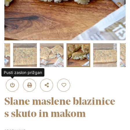
Pusti zaslon prižgan
Slane maslene blazinice
s skuto in makom