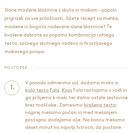
Slane maslene blazinice s skuto in makom – popoln
prigrizek za vse priložnosti. Iščete recept za mehke,
maslene in bogato nadevane slane blazinice? Te
kvašene dobrote so popolna kombinacija rahlega
testa, sočnega skutnega nadeva in hrustljavega
makovega posipa.
POSTOPEK
V posodo odmerimo sol, dodamo moko in
kislo testo
Fala
.
Kvas
Fala raztopimo v vodi in
ga prilijemo k moki ter damo ostale sestavine
brez maščobe. Zamesimo
kvašeno testo
;
najprej mešamo počasi in med mešanjem
postopno dodajamo olje. Na koncu mešamo
deset minut na najvišji hitrosti, da postane