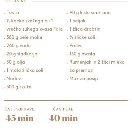
SESTAVINE
Testo:
90 g kisle smetane
½ kocke svežega ali 1
1 beljak
vrečko suhega kvasa Fala
1 žlica drobtin
380 g bele moke
½ žličke soli
260 g vode
Preliv:
20 g sladkorja
130 g masla
30 g olja
Rumenjak in 2 žlici mleka
1 mala žlička soli
za premaz
Nadev:
Mak za posip
300 g skute
ČAS PRIPRAVE
ČAS PEKE
45 min
40 min