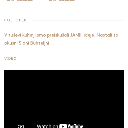
POSTOPEK
V tuševi kuhinji smo preiskušali JAMIII ideje. Nastali so
okusni Slani
Buhteljni
.
VIDEO