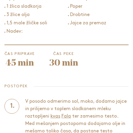
1 žlica sladkorja
Poper
3 žlice olja
Drobtine
1,5 male žličke soli
Jajce za premaz
Nadev:
ČAS PRIPRAVE
ČAS PEKE
45 min
30 min
POSTOPEK
V posodo odmerimo sol, moko, dodamo jajce
in prilijemo v toplem sladkanem mleku
raztopljeni
kvas
Fala
ter zamesimo testo.
Med mešanjem postopoma dodajamo olje in
mešamo toliko časa, da postane testo