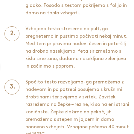
gladko. Posodo s testom pokrijemo s folijo in
damo na toplo vzhajati.
Vzhajano testo stresemo na pult, ga
pregnetemo in pustimo počivati nekaj minut.
Med tem pripravimo nadev: česen in peteršilj
na drobno nasekljamo, feta sir zmešamo s
kislo smetano, dodamo nasekljano zelenjavo
in začinimo s poprom.
Spočito testo razvaljamo, ga premažemo z
nadevom in po potrebi posujemo s krušnimi
drobtinami ter zvijemo v zvitek. Zavitek
razrežemo na žepke – rezine, ki so na eni strani
koničaste. Žepke zložimo na pekač, jih
premažemo s stepenim jajcem in damo
ponovno vzhajati. Vzhajane pečemo 40 minut