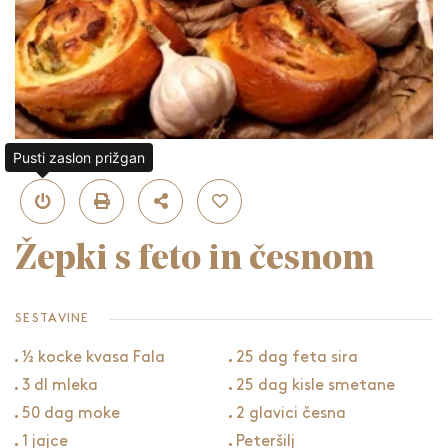
Pusti zaslon prižgan
Žepki s feto in česnom
SESTAVINE
½ kocke kvasa Fala
25 dag feta sira
3 dl mleka
25 dag kisle smetane
50 dag moke
2 glavici česna
1 jajce
Peteršilj