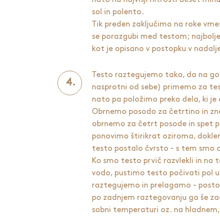
sol in polento.
Tik preden zaključimo na roke vmeš
se porazgubi med testom; najbolje 
kot je opisano v postopku v nadal
Testo raztegujemo tako, da na gor
nasprotni od sebe) primemo za tes
nato pa položimo preko dela, ki je
Obrnemo posodo za četrtino in zn
obrnemo za četrt posode in spet p
ponovimo štirikrat oziroma, dokler
testo postalo čvrsto - s tem smo o
Ko smo testo prvič razvlekli in na
vodo, pustimo testo počivati pol u
raztegujemo in prelagamo - posto
po zadnjem raztegovanju ga še zad
sobni temperaturi oz. na hladnem, 