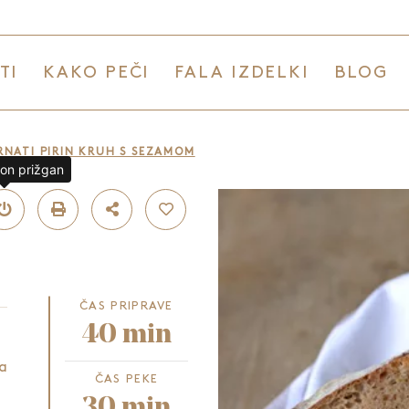
TI
KAKO PEČI
FALA IZDELKI
BLOG
NATI PIRIN KRUH S SEZAMOM
lon prižgan
ČAS PRIPRAVE
40 min
la
ČAS PEKE
30 min