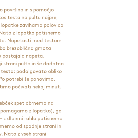
o površino in s pomočjo
kos testa na pultu najprej
 lopatke zavihamo polovico
 Nato z lopatko potisnemo
pulta. Napetosti med testom
a bo brezoblična gmota
bo postajala napeta.
i strani pulta in še dodatno
 testa: podolgovato obliko
Po potrebi še ponovimo.
timo počivati nekaj minut.
lebček spet obrnemo na
i pomagamo z lopatko), ga
 - z dlanmi rahlo potisnemo
rimemo od spodnje strani in
. Nato z vseh strani