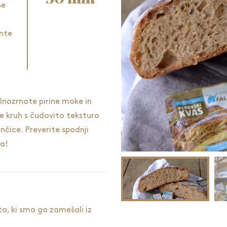
se
)
nte
olnozrnate pirine moke in
e kruh s čudovito teksturo
nčice. Preverite spodnji
ja!
ta, ki smo ga zamešali iz