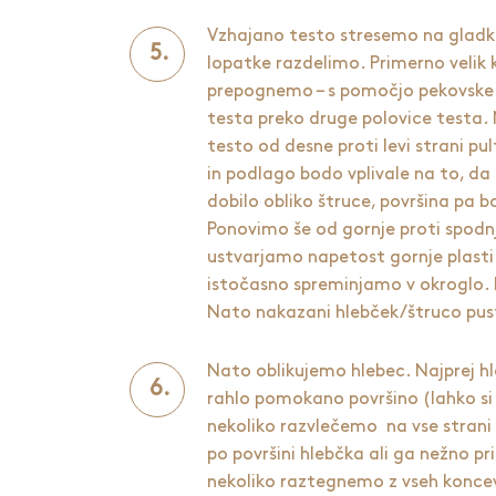
Vzhajano testo stresemo na gladk
lopatke razdelimo. Primerno velik 
prepognemo – s pomočjo pekovske
testa preko druge polovice testa.
testo od desne proti levi strani 
in podlago bodo vplivale na to, d
dobilo obliko štruce, površina pa 
Ponovimo še od gornje proti spodnj
ustvarjamo napetost gornje plasti
istočasno spreminjamo v okroglo. 
Nato nakazani hlebček/štruco pus
Nato oblikujemo hlebec. Najprej h
rahlo pomokano površino (lahko s
nekoliko razvlečemo na vse strani
po površini hlebčka ali ga nežno p
nekoliko raztegnemo z vseh koncev