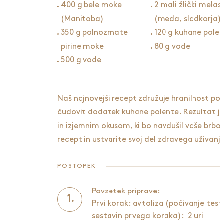
400 g bele moke
2 mali žlički mela
(Manitoba)
(meda, sladkorja
350 g polnozrnate
120 g kuhane pole
pirine moke
80 g vode
500 g vode
Naš najnovejši recept združuje hranilnost p
čudovit dodatek kuhane polente. Rezultat j
in izjemnim okusom, ki bo navdušil vaše brbo
recept in ustvarite svoj del zdravega uživan
POSTOPEK
Povzetek priprave:
Prvi korak: avtoliza (počivanje tes
sestavin prvega koraka): 2 uri