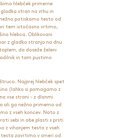
obimo hlebček primerne
 gladka stran na vrhu in
 nežno potiskamo testo od
pri tem istočasno vrtimo,
šino hlebca. Oblikovani
ar z gladko stranjo na dnu
toplem, da doseže želeni
adilnik in tam pustimo
truco. Najprej hlebček spet
ino (lahko si pomagamo z
a vse strani - z dlanmi
ka ali ga nežno primemo od
nemo z vseh koncev. Nato z
ti sebi in obe plasti s prsti
o z vihanjem testa z vseh
 testa zavrtimo v smeri od