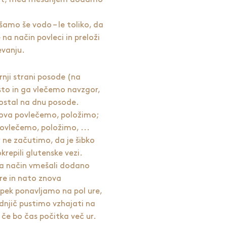
amo še vodo – le toliko, da
na način povleci in preloži
jevanju.
nji strani posode (na
to in ga vlečemo navzgor,
 ostal na dnu posode.
ova povlečemo, položimo;
ovlečemo, položimo, ...
 ne začutimo, da je šibko
krepili glutenske vezi.
 ta način vmešali dodano
re in nato znova
pek ponavljamo na pol ure,
njič pustimo vzhajati na
če bo čas počitka več ur.