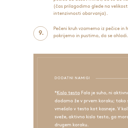
(čas prilagodimo glede na velikost
intenzivnosti obarvanja).
Pečeni kruh vzamemo iz pečice in
pokrijemo in pustimo, da se ohladi
DODATNI NAMIGI
*
Kislo testo
Fala je suho, ni aktiv
dodamo že v prvem koraku; tako s
vmešalo v testo kot kasneje. V ko
sveže, aktivno kislo testo, ga mo
drugem koraku.