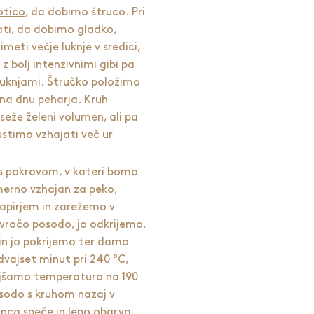
otico
, da dobimo štruco. Pri
ti, da dobimo gladko,
meti večje luknje v sredici,
 bolj intenzivnimi gibi pa
 luknjami. Štručko položimo
na dnu peharja. Kruh
eže želeni volumen, ali pa
ustimo vzhajati več ur
s pokrovom, v kateri bomo
rimerno vzhajan za peko,
papirjem in zarežemo v
vročo posodo, jo odkrijemo,
in jo pokrijemo ter damo
vajset minut pri 240 °C,
jšamo temperaturo na 190
osodo
s kruhom
nazaj v
onca speče in lepo obarva