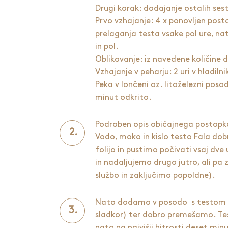
Drugi korak: dodajanje ostalih se
Prvo vzhajanje: 4 x ponovljen post
prelaganja testa vsake pol ure, nat
in pol.
Oblikovanje: iz navedene količine
Vzhajanje v peharju: 2 uri v hladilni
Peka v lončeni oz. litoželezni poso
minut odkrito.
Podroben opis običajnega postopk
Vodo, moko in
kislo testo Fala
dobr
folijo in pustimo počivati vsaj dv
in nadaljujemo drugo jutro, ali pa
službo in zaključimo popoldne).
Nato dodamo v posodo s testom
sladkor) ter dobro premešamo. Te
nato na najvišji hitrosti deset 