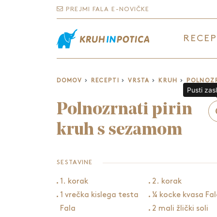
PREJMI FALA E-NOVIČKE
RECEP
DOMOV
RECEPTI
VRSTA
KRUH
POLNOZR
Pusti zas
Polnozrnati pirin
kruh s sezamom
SESTAVINE
1. korak
2. korak
1 vrečka kislega testa
¼ kocke kvasa Fa
Fala
2 mali žlički soli