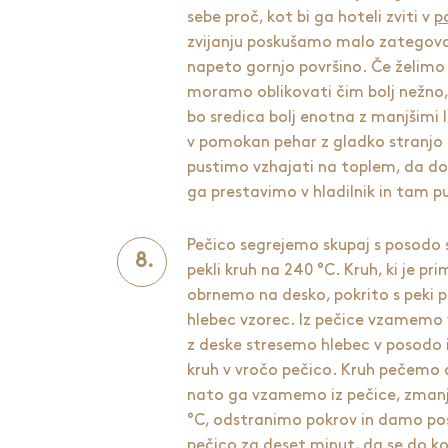
sebe proč, kot bi ga hoteli zviti v
p
zvijanju poskušamo malo zategova
napeto gornjo površino. Če želimo i
moramo oblikovati čim bolj nežno, z
bo sredica bolj enotna z manjšimi
v pomokan pehar z gladko stranjo 
pustimo vzhajati na toplem, da dos
ga prestavimo v hladilnik in tam p
Pečico segrejemo skupaj s posodo 
pekli kruh na 240 °C. Kruh, ki je p
obrnemo na desko, pokrito s peki 
hlebec vzorec. Iz pečice vzamemo 
z deske stresemo hlebec v posodo 
kruh v vročo pečico. Kruh pečemo d
nato ga vzamemo iz pečice, zman
°C, odstranimo pokrov in damo p
pečico za deset minut, da se do k