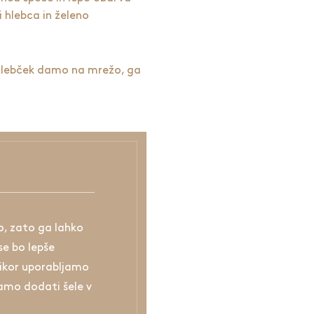
i hlebca in želeno
 hlebček damo na mrežo, ga
.
no, zato ga lahko
e bo lepše
likor uporabljamo
ramo dodati šele v