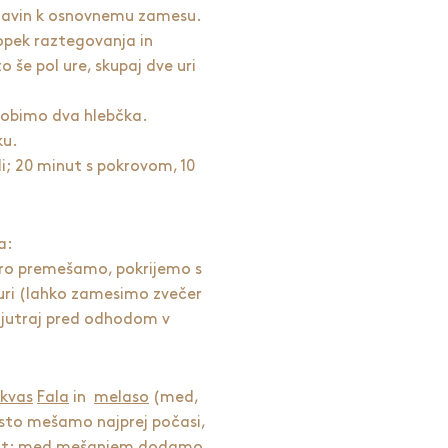
stavin k osnovnemu zamesu.
opek raztegovanja in
o še pol ure, skupaj dve uri
 dobimo dva hlebčka.
ku.
di; 20 minut s pokrovom, 10
a:
o premešamo, pokrijemo s
e uri (lahko zamesimo zvečer
 zjutraj pred odhodom v
kvas
Fala
in
melaso
(med,
sto mešamo najprej počasi,
minut; med mešanjem dodamo