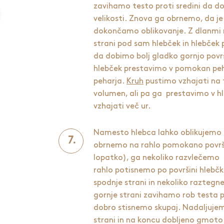
zavihamo testo proti sredini da d
velikosti. Znova ga obrnemo, da je
dokončamo oblikovanje. Z dlanmi
strani pod sam hlebček in hlebček 
da dobimo bolj gladko gornjo povr
hlebček prestavimo v pomokan peh
peharja.
Kruh
pustimo vzhajati na 
volumen, ali pa ga prestavimo v hl
vzhajati več ur.
Namesto hlebca lahko oblikujemo š
obrnemo na rahlo pomokano površ
lopatko), ga nekoliko razvlečemo n
rahlo potisnemo po površini hlebč
spodnje strani in nekoliko razteg
gornje strani zavihamo rob testa pro
dobro stisnemo skupaj. Nadaljujem
strani in na koncu dobljeno gmoto