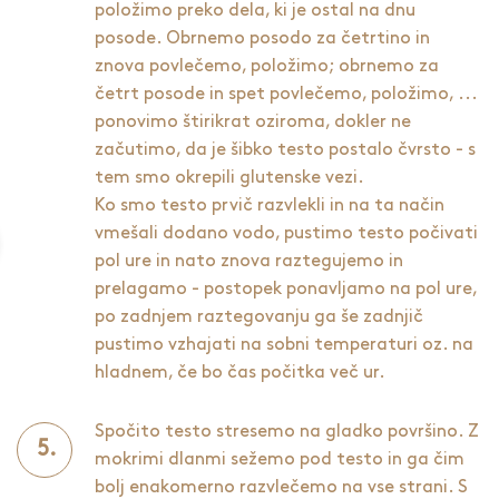
položimo preko dela, ki je ostal na dnu
posode. Obrnemo posodo za četrtino in
znova povlečemo, položimo; obrnemo za
četrt posode in spet povlečemo, položimo, ...
ponovimo štirikrat oziroma, dokler ne
začutimo, da je šibko testo postalo čvrsto - s
tem smo okrepili glutenske vezi.
Ko smo testo prvič razvlekli in na ta način
vmešali dodano vodo, pustimo testo počivati
pol ure in nato znova raztegujemo in
prelagamo - postopek ponavljamo na pol ure,
po zadnjem raztegovanju ga še zadnjič
pustimo vzhajati na sobni temperaturi oz. na
hladnem, če bo čas počitka več ur.
Spočito testo stresemo na gladko površino. Z
mokrimi dlanmi sežemo pod testo in ga čim
bolj enakomerno razvlečemo na vse strani. S