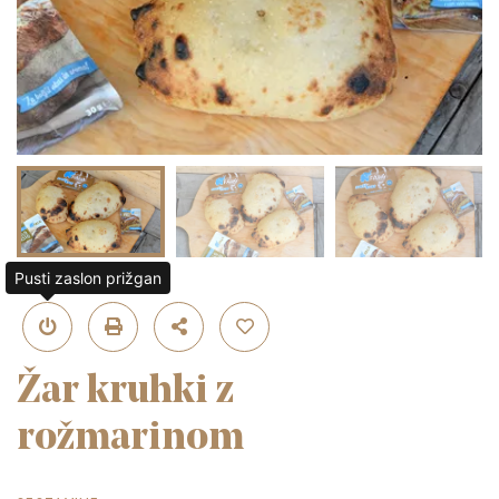
Pusti zaslon prižgan
Žar kruhki z
rožmarinom