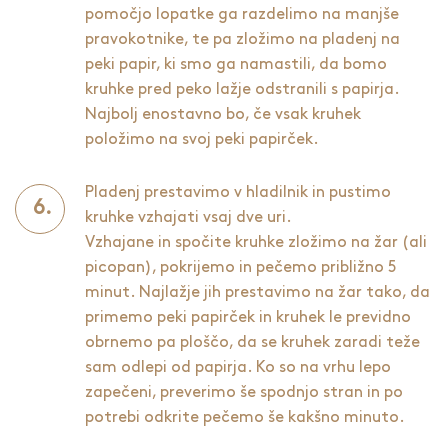
pomočjo lopatke ga razdelimo na manjše
pravokotnike, te pa zložimo na pladenj na
peki papir, ki smo ga namastili, da bomo
kruhke pred peko lažje odstranili s papirja.
Najbolj enostavno bo, če vsak kruhek
položimo na svoj peki papirček.
Pladenj prestavimo v hladilnik in pustimo
kruhke vzhajati vsaj dve uri.
Vzhajane in spočite kruhke zložimo na žar (ali
picopan), pokrijemo in pečemo približno 5
minut. Najlažje jih prestavimo na žar tako, da
primemo peki papirček in kruhek le previdno
obrnemo pa ploščo, da se kruhek zaradi teže
sam odlepi od papirja. Ko so na vrhu lepo
zapečeni, preverimo še spodnjo stran in po
potrebi odkrite pečemo še kakšno minuto.