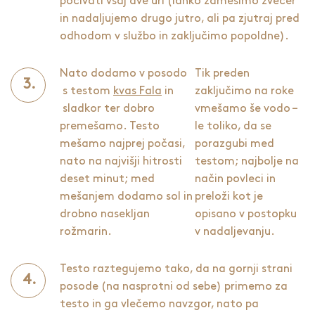
počivati vsaj dve uri (lahko zamesimo zvečer
in nadaljujemo drugo jutro, ali pa zjutraj pred
odhodom v službo in zaključimo popoldne).
Nato dodamo v posodo
Tik preden
s testom
kvas Fala
in
zaključimo na roke
sladkor ter dobro
vmešamo še vodo –
premešamo. Testo
le toliko, da se
mešamo najprej počasi,
porazgubi med
nato na najvišji hitrosti
testom; najbolje na
deset minut; med
način povleci in
mešanjem dodamo sol in
preloži kot je
drobno nasekljan
opisano v postopku
rožmarin.
v nadaljevanju.
Testo raztegujemo tako, da na gornji strani
posode (na nasprotni od sebe) primemo za
testo in ga vlečemo navzgor, nato pa