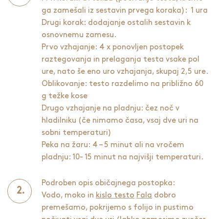
ga zamešali iz sestavin prvega koraka): 1 ura
Drugi korak: dodajanje ostalih sestavin k
osnovnemu zamesu.
Prvo vzhajanje: 4 x ponovljen postopek
raztegovanja in prelaganja testa vsake pol
ure, nato še eno uro vzhajanja, skupaj 2,5 ure.
Oblikovanje: testo razdelimo na približno 60
g težke kose
Drugo vzhajanje na pladnju: čez noč v
hladilniku (če nimamo časa, vsaj dve uri na
sobni temperaturi)
Peka na žaru: 4 – 5 minut ali na vročem
pladnju: 10- 15 minut na najvišji temperaturi.
Podroben opis običajnega postopka:
Vodo, moko in
kislo testo
Fala
dobro
premešamo, pokrijemo s folijo in pustimo