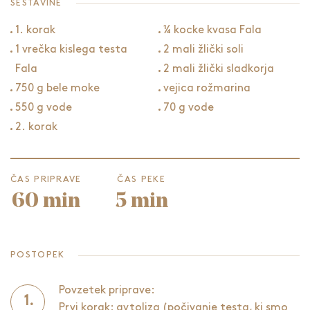
SESTAVINE
1. korak
¼ kocke kvasa Fala
1 vrečka kislega testa
2 mali žlički soli
Fala
2 mali žlički sladkorja
750 g bele moke
vejica rožmarina
550 g vode
70 g vode
2. korak
ČAS PRIPRAVE
ČAS PEKE
60 min
5 min
POSTOPEK
Povzetek priprave:
Prvi korak: avtoliza (počivanje testa, ki smo