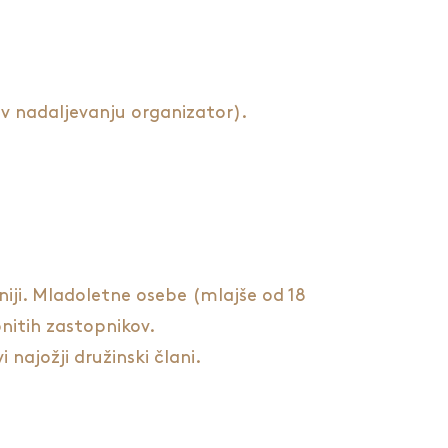
(v nadaljevanju organizator).
iji. Mladoletne osebe (mlajše od 18
nitih zastopnikov.
najožji družinski člani.