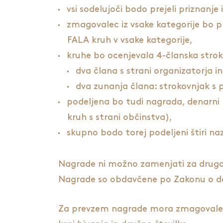
vsi sodelujoči bodo prejeli priznanje
zmagovalec iz vsake kategorije bo pr
FALA kruh v vsake kategorije,
kruhe bo ocenjevala 4-članska strok
dva člana s strani organizatorja in
dva zunanja člana: strokovnjak s 
podeljena bo tudi nagrada, denarni b
kruh s strani občinstva),
skupno bodo torej podeljeni štiri nazi
Nagrade ni možno zamenjati za drugo vr
Nagrade so obdavčene po Zakonu o doh
Za prevzem nagrade mora zmagovalec p