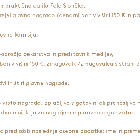
 in praktično darilo Fala Slončka,
ejel glavno nagrado (denarni bon v višini 150 € in p
ovna komisija:
področja pekarstva in predstavnik medijev,
on v višini 150 €, zmagovalki/zmagovalcu s strani o
vi in štiri glavne nagrade.
sto nagrade, izplačljive v gotovini ali prenosljive 
odnini, ki jo za nagrajence poravna organizator.
redložiti naslednje osebne podatke: ime in priimek