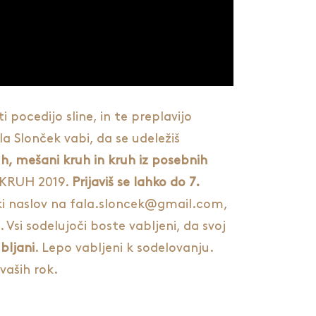
pocedijo sline, in te preplavijo
la Slonček vabi, da se udeležiš
uh, mešani kruh in kruh iz posebnih
A KRUH 2019.
Prijaviš se lahko do 7.
ski naslov na fala.sloncek@gmail.com,
Vsi sodelujoči boste vabljeni, da svoj
bljani
. Lepo vabljeni k sodelovanju.
vaših rok.