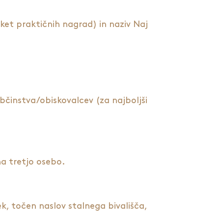
aket praktičnih nagrad) in naziv Naj
bčinstva/obiskovalcev (za najboljši
na tretjo osebo.
, točen naslov stalnega bivališča,