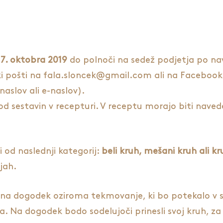
 7. oktobra 2019
do polnoči na sedež podjetja po nava
i pošti na
fala.sloncek@gmail.com
ali na Facebook
naslov ali e-naslov).
d sestavin v recepturi. V receptu morajo biti naved
 od naslednji kategorij:
beli kruh, mešani kruh ali k
jah.
o) na dogodek oziroma tekmovanje, ki bo potekalo v
a. Na dogodek bodo sodelujoči prinesli svoj kruh, za