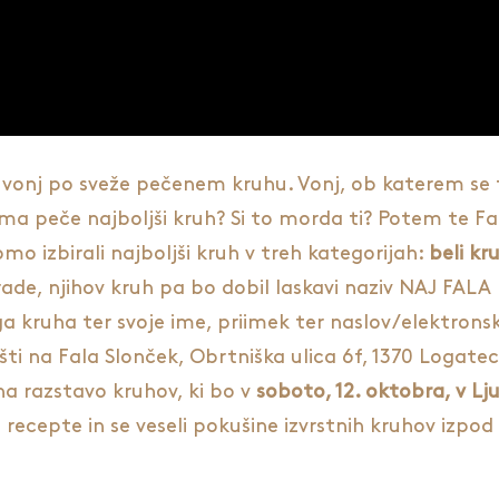
vonj po sveže pečenem kruhu. Vonj, ob katerem se ti 
oma peče najboljši kruh? Si to morda ti? Potem te Fa
o izbirali najboljši kruh v treh kategorijah:
beli kr
de, njihov kruh pa bo dobil laskavi naziv NAJ FAL
ega kruha ter svoje ime, priimek ter naslov/elektron
i na Fala Slonček, Obrtniška ulica 6f, 1370 Logatec. 
na razstavo kruhov, ki bo v
soboto, 12. oktobra, v Lju
recepte in se veseli pokušine izvrstnih kruhov izpod 