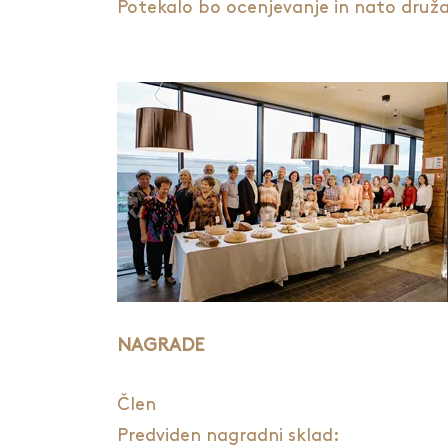
Potekalo bo ocenjevanje in nato druža
NAGRADE
Člen
Predviden nagradni sklad: