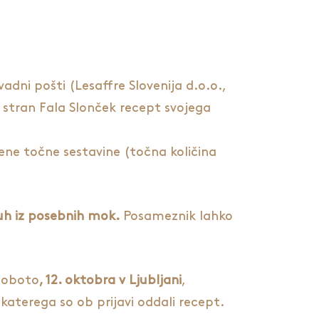
dni pošti (Lesaffre Slovenija d.o.o.,
 stran Fala Slonček recept svojega
ene točne sestavine (točna količina
ruh iz posebnih mok
.
Posameznik lahko
 soboto
, 12. oktobra v Ljubljani
,
 katerega so ob prijavi oddali recept.