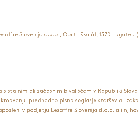
affre Slovenija d.o.o., Obrtniška 6f, 1370 Logatec 
s stalnim ali začasnim bivališčem v Republiki Sloven
ekmovanju predhodno pisno soglasje staršev ali zako
leni v podjetju Lesaffre Slovenija d.o.o. ali njihovi 