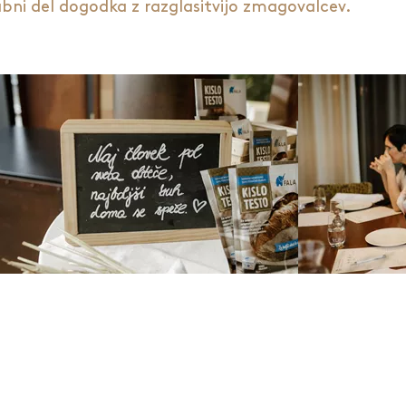
bni del dogodka z razglasitvijo zmagovalcev.