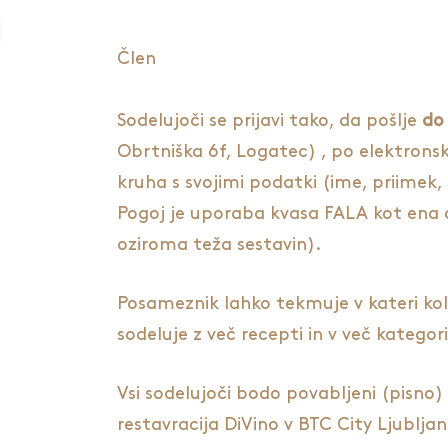
Člen
Sodelujoči se prijavi tako, da pošlje
do
Obrtniška 6f, Logatec) , po elektronsk
kruha s svojimi podatki (ime, priimek, 
Pogoj je uporaba kvasa FALA kot ena o
oziroma teža sestavin).
Posameznik lahko tekmuje v kateri koli
sodeluje z več recepti in v več kategori
Vsi sodelujoči bodo povabljeni (pisn
restavracija DiVino v BTC City Ljubljan