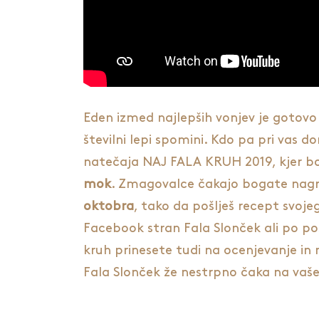
Eden izmed najlepših vonjev je gotovo 
številni lepi spomini. Kdo pa pri vas d
natečaja NAJ FALA KRUH 2019, kjer bom
mok
. Zmagovalce čakajo bogate nagra
oktobra
, tako da pošlješ recept svoj
Facebook stran Fala Slonček ali po pošt
kruh prinesete tudi na ocenjevanje in 
Fala Slonček že nestrpno čaka na vaše 