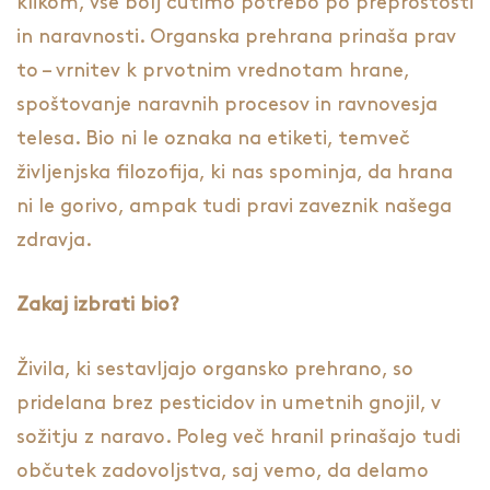
klikom, vse bolj čutimo potrebo po preprostosti
in naravnosti. Organska prehrana prinaša prav
to – vrnitev k prvotnim vrednotam hrane,
spoštovanje naravnih procesov in ravnovesja
telesa. Bio ni le oznaka na etiketi, temveč
življenjska filozofija, ki nas spominja, da hrana
ni le gorivo, ampak tudi pravi zaveznik našega
zdravja.
Zakaj izbrati bio?
Živila, ki sestavljajo organsko prehrano, so
pridelana brez pesticidov in umetnih gnojil, v
sožitju z naravo. Poleg več hranil prinašajo tudi
občutek zadovoljstva, saj vemo, da delamo