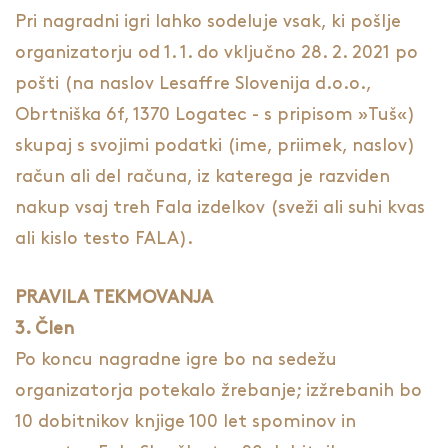
Pri nagradni igri lahko sodeluje vsak, ki pošlje
organizatorju od 1. 1. do vključno 28. 2. 2021 po
pošti (na naslov Lesaffre Slovenija d.o.o.,
Obrtniška 6f, 1370 Logatec - s pripisom »Tuš«)
skupaj s svojimi podatki (ime, priimek, naslov)
račun ali del računa, iz katerega je razviden
nakup vsaj treh Fala izdelkov (sveži ali suhi kvas
ali kislo testo FALA).
PRAVILA TEKMOVANJA
3. Člen
Po koncu nagradne igre bo na sedežu
organizatorja potekalo žrebanje; izžrebanih bo
10 dobitnikov knjige 100 let spominov in