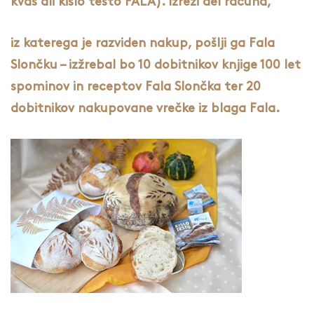
kvas ali kislo testo FALA). Izreži del računa,
iz katerega je razviden nakup, pošlji ga Fala
Slončku – izžrebal bo 10 dobitnikov knjige 100 let
spominov in receptov Fala Slončka ter 20
dobitnikov nakupovane vrečke iz blaga Fala.