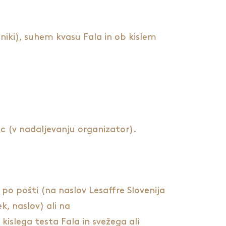
niki), suhem kvasu Fala in ob kislem
ec (v nadaljevanju organizator).
22 po pošti (na naslov Lesaffre Slovenija
k, naslov) ali na
islega testa Fala in svežega ali