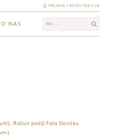
PRIJAVA
/
REGISTRACIJA
O NAS
Išči ...
suhi). Račun pošlji Fala Slončku
com)