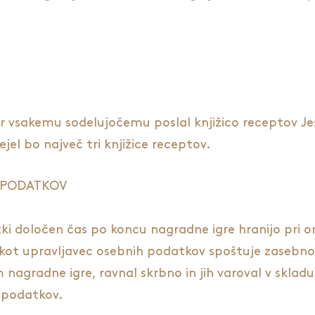
r vsakemu sodelujočemu poslal knjižico receptov Je
jel bo največ tri knjižice receptov.
 PODATKOV
atki določen čas po koncu nagradne igre hranijo pri 
. kot upravljavec osebnih podatkov spoštuje zasebno
 nagradne igre, ravnal skrbno in jih varoval v skla
 podatkov.