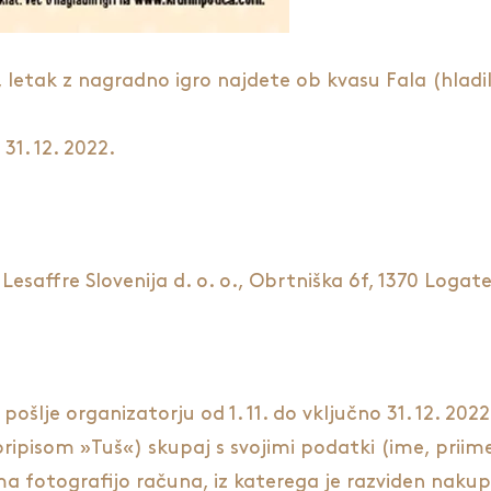
 letak z nagradno igro najdete ob kvasu Fala (hladil
31. 12. 2022.
Lesaffre Slovenija d. o. o., Obrtniška 6f, 1370 Logat
i pošlje organizatorju od 1. 11. do vključno 31. 12. 20
pripisom »Tuš«) skupaj s svojimi podatki (ime, priime
fotografijo računa, iz katerega je razviden nakup k