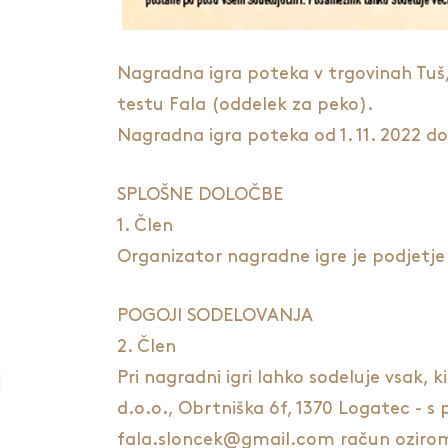
Nagradna igra poteka v trgovinah Tuš,
testu Fala (oddelek za peko).
Nagradna igra poteka od 1. 11. 2022 do 
SPLOŠNE DOLOČBE
1. Člen
Organizator nagradne igre je podjetje 
POGOJI SODELOVANJA
2. Člen
Pri nagradni igri lahko sodeluje vsak, k
d.o.o., Obrtniška 6f, 1370 Logatec - s 
fala.sloncek@gmail.com račun oziroma 