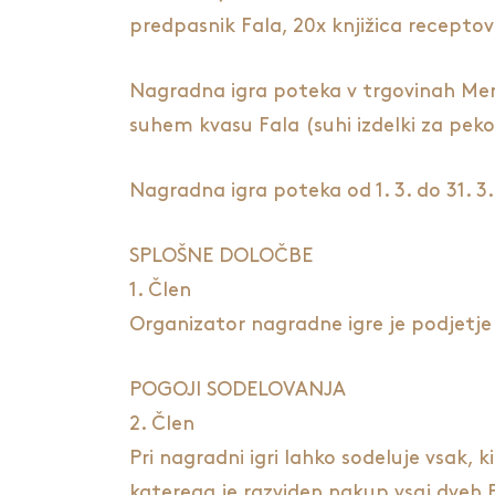
predpasnik Fala, 20x knjižica recepto
Nagradna igra poteka v trgovinah Merca
suhem kvasu Fala (suhi izdelki za peko
Nagradna igra poteka od 1. 3. do 31. 3
SPLOŠNE DOLOČBE
1. Člen
Organizator nagradne igre je podjetje 
POGOJI SODELOVANJA
2. Člen
Pri nagradni igri lahko sodeluje vsak, k
katerega je razviden nakup vsaj dveh F