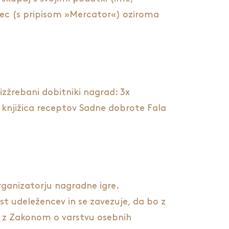
gatec (s pripisom »Mercator«) oziroma
zžrebani dobitniki nagrad: 3x
x knjižica receptov Sadne dobrote Fala
organizatorju nagradne igre.
st udeležencev in se zavezuje, da bo z
du z Zakonom o varstvu osebnih