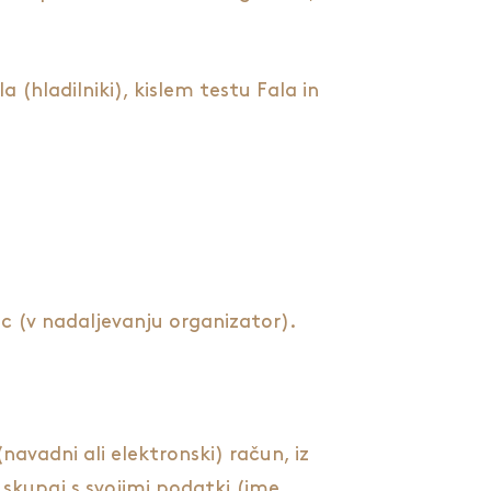
(hladilniki), kislem testu Fala in
ec (v nadaljevanju organizator).
(navadni ali elektronski) račun, iz
 skupaj s svojimi podatki (ime,