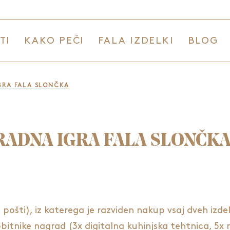
TI
KAKO PEČI
FALA IZDELKI
BLOG
GRA FALA SLONČKA
ADNA IGRA FALA SLONČK
 pošti), iz katerega je razviden nakup vsaj dveh izdelk
obitnike nagrad (3x digitalna kuhinjska tehtnica, 5x