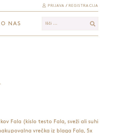
PRIJAVA
/
REGISTRACIJA
O NAS
Išči ...
A
ov Fala (kislo testo Fala, sveži ali suhi
 nakupovalna vrečka iz blaga Fala, 5x