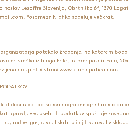
 na naslov Lesaffre Slovenija, Obrtniška 6f, 1370 Lo
mail.com. Posameznik lahko sodeluje večkrat.
organizatorja potekalo žrebanje, na katerem bodo i
ovalna vrečka iz blaga Fala, 5x predpasnik Fala, 20
vljena na spletni strani www.kruhinpotica.com.
 PODATKOV
atki določen čas po koncu nagradne igre hranijo pri 
. kot upravljavec osebnih podatkov spoštuje zasebno
 nagradne igre, ravnal skrbno in jih varoval v skla