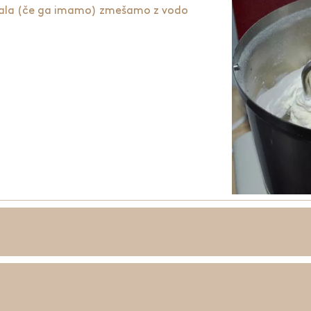
ala
(če ga imamo) zmešamo z vodo
tale sestavine brez semen; mešamo