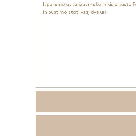
Izpeljemo avtolizo: moko in
kislo testo F
in pustimo stati vsaj dve uri.
V nastalo gladko testo vmešamo vse os