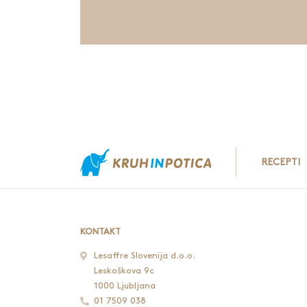
Oblikujemo hlebec in ga damo vzhajati v
Vzhajani hlebec obrnemo s pomočjo deske
spustimo na pekač ali v posodo za peko 
RECEPTI
KONTAKT
Lesaffre Slovenija d.o.o.
Leskoškova 9c
1000 Ljubljana
01 7509 038