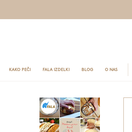
 pehar
 na peki papir in ga nato z deske
kruha in spečemo.
KAKO PEČI
FALA IZDELKI
BLOG
O NAS