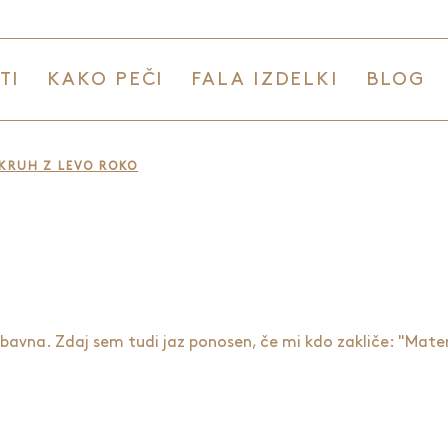
TI
KAKO PEČI
FALA IZDELKI
BLOG
KRUH Z LEVO ROKO
zabavna. Zdaj sem tudi jaz ponosen, če mi kdo zakliče: "Mater