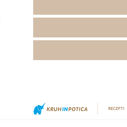
Pripomočki
Zamesimo
Oblikujemo
Spečemo
RECEPTI