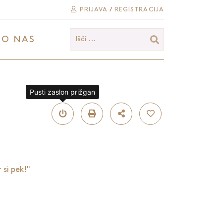
PRIJAVA
/
REGISTRACIJA
O NAS
Išči ...
Pusti zaslon prižgan
 si pek!"