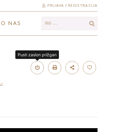
PRIJAVA
/
REGISTRACIJA
O NAS
Išči ...
Pusti zaslon prižgan
u: