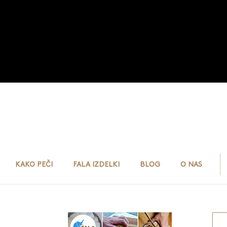
KAKO PEČI
FALA IZDELKI
BLOG
O NAS