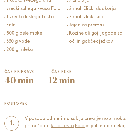
1 kocka svežega ali 2
7 žlic olja
vrečki suhega kvasa Fala
2 mali žlički sladkorja
1 vrečka kislega testa
2 mali žlički soli
Fala
Jajce za premaz
800 g bele moke
Rozine ali goji jagode za
330 g vode
oči in gobček ježkov
200 g mleka
ČAS PRIPRAVE
ČAS PEKE
40 min
12 min
POSTOPEK
V posodo odmerimo sol, jo prekrijemo z moko,
primešamo
kislo testo
Fala
in prilijemo mleko,