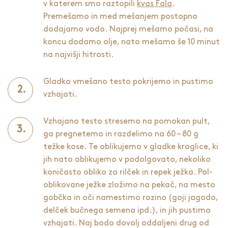
v katerem smo raztopili
kvas Fala
.
Premešamo in med mešanjem postopno
dodajamo vodo. Najprej mešamo počasi, na
koncu dodamo olje, nato mešamo še 10 minut
na najvišji hitrosti.
Gladko vmešano testo pokrijemo in pustimo
vzhajati.
Vzhajano testo stresemo na pomokan pult,
ga pregnetemo in razdelimo na 60 – 80 g
težke kose. Te oblikujemo v gladke kroglice, ki
jih nato oblikujemo v podolgovato, nekoliko
koničasto obliko za rilček in repek ježka. Pol-
oblikovane ježke zložimo na pekač, na mesto
gobčka in oči namestimo rozino (goji jagodo,
delček bučnega semena ipd.), in jih pustimo
vzhajati. Naj bodo dovolj oddaljeni drug od