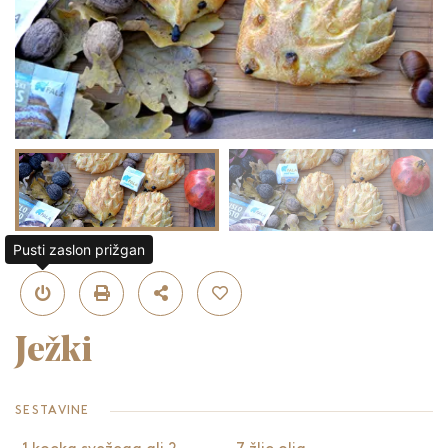
Pusti zaslon prižgan
Ježki
SESTAVINE