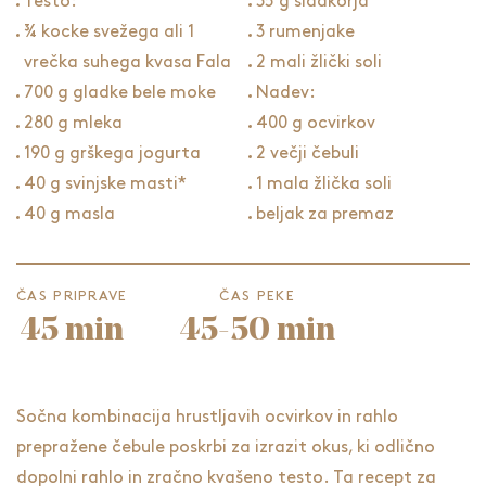
Testo:
35 g sladkorja
¾ kocke svežega ali 1
3 rumenjake
vrečka suhega kvasa Fala
2 mali žlički soli
700 g gladke bele moke
Nadev:
280 g mleka
400 g ocvirkov
190 g grškega jogurta
2 večji čebuli
40 g svinjske masti*
1 mala žlička soli
40 g masla
beljak za premaz
ČAS PRIPRAVE
ČAS PEKE
45 min
45-50 min
Sočna kombinacija hrustljavih ocvirkov in rahlo
prepražene čebule poskrbi za izrazit okus, ki odlično
dopolni rahlo in zračno kvašeno testo. Ta recept za