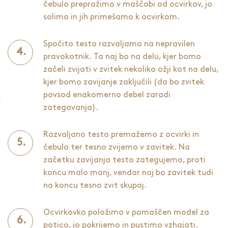
čebulo prepražimo v maščobi od ocvirkov, jo
solimo in jih primešamo k ocvirkom.
Spočito testo razvaljamo na nepravilen
pravokotnik. Ta naj bo na delu, kjer bomo
začeli zvijati v zvitek nekoliko ožji kot na delu,
kjer bomo zavijanje zaključili (da bo zvitek
povsod enakomerno debel zaradi
zategovanja).
Razvaljano testo premažemo z ocvirki in
čebulo ter tesno zvijemo v zavitek. Na
začetku zavijanja testo zategujemo, proti
koncu malo manj, vendar naj bo zavitek tudi
na koncu tesno zvit skupaj.
Ocvirkovko položimo v pomaščen model za
potico, jo pokrijemo in pustimo vzhajati.