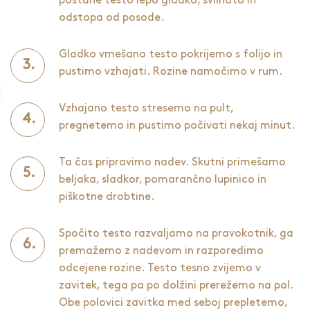
postane testo lepo gladko, svilnato in
odstopa od posode.
Gladko vmešano testo pokrijemo s folijo in
pustimo vzhajati. Rozine namočimo v rum.
Vzhajano testo stresemo na pult,
pregnetemo in pustimo počivati nekaj minut.
Ta čas pripravimo nadev. Skutni primešamo
beljaka, sladkor, pomarančno lupinico in
piškotne drobtine.
Spočito testo razvaljamo na pravokotnik, ga
premažemo z nadevom in razporedimo
odcejene rozine. Testo tesno zvijemo v
zavitek, tega pa po dolžini prerežemo na pol.
Obe polovici zavitka med seboj prepletemo,