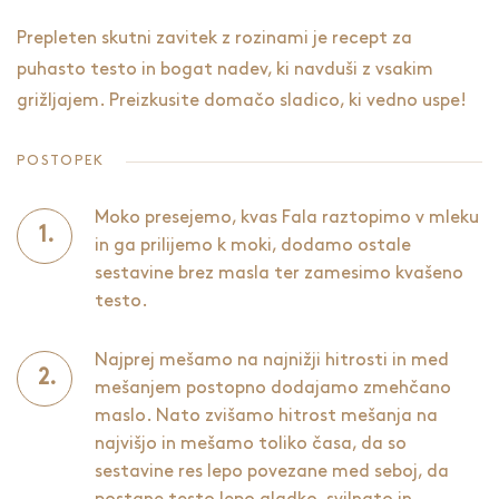
Prepleten skutni zavitek z rozinami je recept za
puhasto testo in bogat nadev, ki navduši z vsakim
grižljajem. Preizkusite domačo sladico, ki vedno uspe!
POSTOPEK
Moko presejemo, kvas Fala raztopimo v mleku
in ga prilijemo k moki, dodamo ostale
sestavine brez masla ter zamesimo kvašeno
testo.
Najprej mešamo na najnižji hitrosti in med
mešanjem postopno dodajamo zmehčano
maslo. Nato zvišamo hitrost mešanja na
najvišjo in mešamo toliko časa, da so
sestavine res lepo povezane med seboj, da