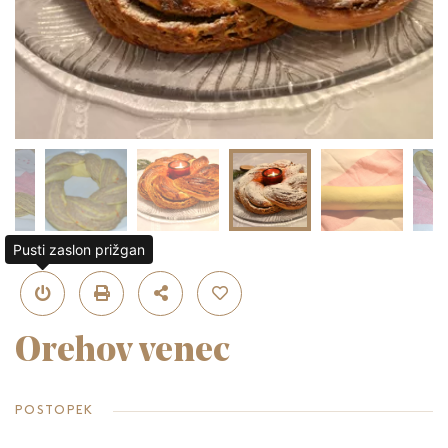
Pusti zaslon prižgan
Orehov venec
POSTOPEK