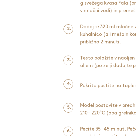
g svežega kvasa Fala (
v mlačni vodi) in premeš
Dodajte 320 ml mlačne v
kuhalnico (ali mešalniko
približno 2 minuti.
Testo položite v naoljen
oljem (po želji dodajte p
Pokrito pustite na topl
Model postavite v pred
210 – 220°C (oba grelnika)
Pecite 35–45 minut. Peč