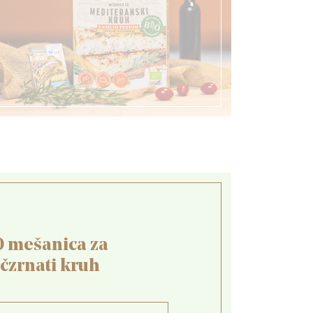
O mešanica za
čzrnati kruh