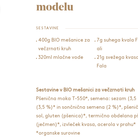
modelu
SESTAVINE
400g BIO mešanice za
7g suhega kvala F
večzrnati kruh
ali
320ml mlačne vode
21g svežega kvas
Fala
Sestavine v BIO mešanici za večzrnati kruh
Pšenična moka T-550*, semena: sezam (3,5 %
(3,5 %)* in sončnična semena (2 %)*, pšenič
sol, gluten (pšenica)*, termično obdelana 
(ječmen)*, izvleček kvasa, acerola v prahu*
*organske surovine