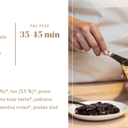
ČAS PEKE
35-45 min
ala
a
)*, lan (3,5 %)*, proso
no kislo testo*, jodirana
pšenična moka*, pražen slad