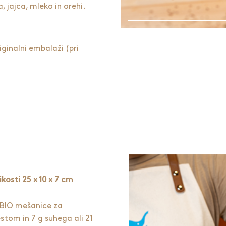
, jajca, mleko in orehi.
ginalni embalaži (pri
osti 25 x 10 x 7 cm
 BIO mešanice za
estom in 7 g suhega ali 21