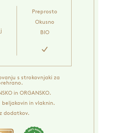
Preprosto
Okusno
j
BIO
ovanju s strokovnjaki za
prehrano.
NSKO in ORGANSKO.
 beljakovin in vlaknin.
z dodatkov.