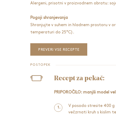
Alergeni, prisotni v proizvodnem obratu: soja
Pogoji shranjevanja
Shranjujte v suhem in hladnem prostoru v ori
temperaturi do 25°C).
PREVERI VSE RECEPTE
POSTOPEK
Recept za pekač:
PRIPOROČILO: manjši model velik
V posodo stresite 400 g
večzrnati kruh s kislim t