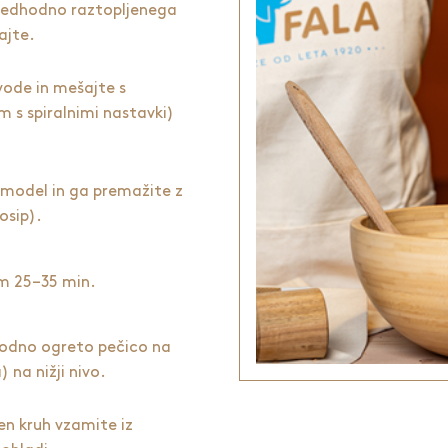
predhodno raztopljenega
ajte.
ode in mešajte s
m s spiralnimi nastavki)
 model in ga premažite z
osip).
em 25–35 min.
hodno ogreto pečico na
 na nižji nivo.
en kruh vzamite iz