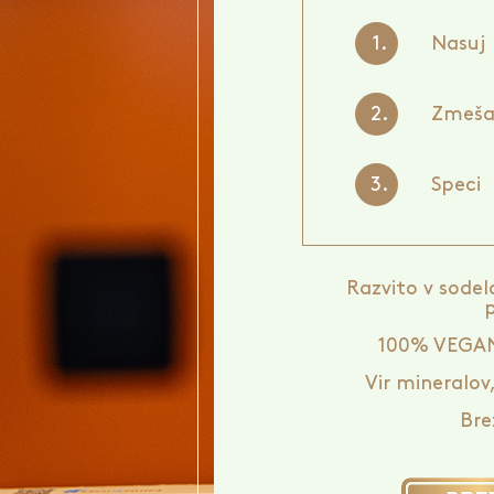
1.
Nasuj
2.
Zmeša
3.
Speci
Razvito v sodel
100% VEGA
Vir mineralov,
Bre