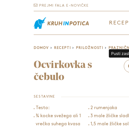
PREJMI FALA E-NOVIČKE
RECEP
DOMOV
RECEPTI
PRILOŽNOSTI
PRAZNIČN
Pusti zas
Ocvirkovka s
čebulo
SESTAVINE
Testo:
2 rumenjaka
¾ kocke svežega ali 1
3 male žličke slad
vrečka suhega kvasa
1,5 male žličke sol