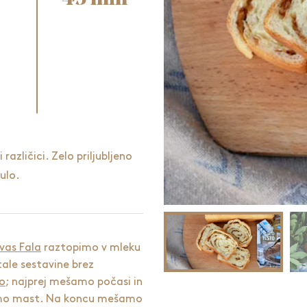
azličici. Zelo priljubljeno
ulo.
vas Fala
raztopimo v mleku
tale sestavine brez
o
; najprej mešamo počasi in
mo mast. Na koncu mešamo