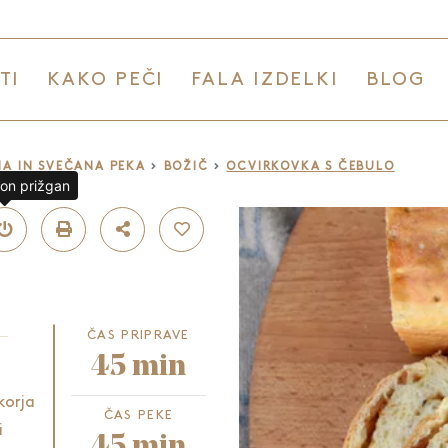
TI
KAKO PEČI
FALA IZDELKI
BLOG
A IN SVEČANA PEKA
BOŽIČ
OCVIRKOVKA S ČEBULO
lon prižgan
ČAS PRIPRAVE
45 min
korja
ČAS PEKE
i
45 min