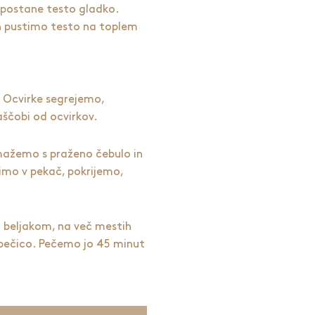
a postane testo gladko.
n pustimo testo na toplem
 Ocvirke segrejemo,
ščobi od ocvirkov.
mažemo s praženo čebulo in
žimo v pekač, pokrijemo,
beljakom, na več mestih
pečico. Pečemo jo 45 minut