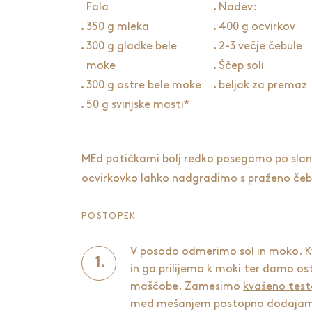
Fala
Nadev:
350 g mleka
400 g ocvirkov
300 g gladke bele
2-3 večje čebule
moke
Ščep soli
300 g ostre bele moke
beljak za premaz
50 g svinjske masti*
MEd potičkami bolj redko posegamo po slani r
ocvirkovko lahko nadgradimo s praženo čeb
POSTOPEK
V posodo odmerimo sol in moko.
K
in ga prilijemo k moki ter damo os
maščobe. Zamesimo
kvašeno test
med mešanjem postopno dodaja