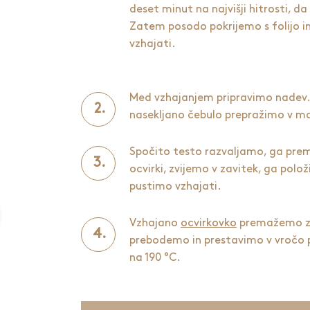
deset minut na najvišji hitrosti, d
Zatem posodo pokrijemo s folijo i
vzhajati.
Med vzhajanjem pripravimo nadev.
nasekljano čebulo prepražimo v ma
Spočito testo razvaljamo, ga pre
ocvirki, zvijemo v zavitek, ga polo
pustimo vzhajati.
Vzhajano
ocvirkovko
premažemo z 
prebodemo in prestavimo v vročo 
na 190 °C.