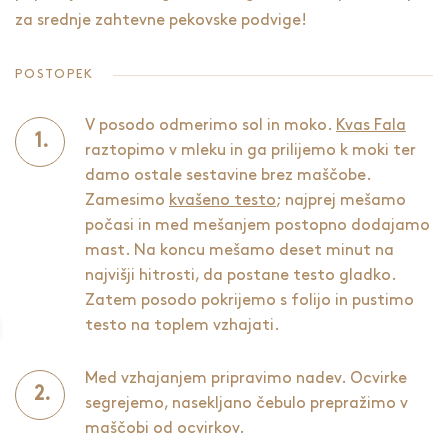
za srednje zahtevne pekovske podvige!
POSTOPEK
V posodo odmerimo sol in moko.
Kvas Fala
raztopimo v mleku in ga prilijemo k moki ter
damo ostale sestavine brez maščobe.
Zamesimo
kvašeno testo
; najprej mešamo
počasi in med mešanjem postopno dodajamo
mast. Na koncu mešamo deset minut na
najvišji hitrosti, da postane testo gladko.
Zatem posodo pokrijemo s folijo in pustimo
testo na toplem vzhajati.
Med vzhajanjem pripravimo nadev. Ocvirke
segrejemo, nasekljano čebulo prepražimo v
maščobi od ocvirkov.