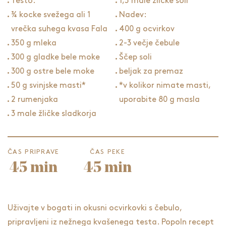
Testo:
1,5 male žličke soli
¾ kocke svežega ali 1
Nadev:
vrečka suhega kvasa Fala
400 g ocvirkov
350 g mleka
2-3 večje čebule
300 g gladke bele moke
Ščep soli
300 g ostre bele moke
beljak za premaz
50 g svinjske masti*
*v kolikor nimate masti,
2 rumenjaka
uporabite 80 g masla
3 male žličke sladkorja
ČAS PRIPRAVE
ČAS PEKE
45 min
45 min
Uživajte v bogati in okusni ocvirkovki s čebulo,
pripravljeni iz nežnega kvašenega testa. Popoln recept