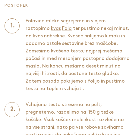
POSTOPEK
Polovico mleka segrejemo in v njem
raztopimo
kvas
Fala
ter pustimo nekaj minut,
da kvas nabrekne. Kvasec prilijemo k moki in
dodamo ostale sestavine brez maščobe.
Zamesimo
kvašeno testo
; najprej mešamo
počasi in med mešanjem postopno dodajamo
maslo. Na koncu mešamo deset minut na
najvišji hitrosti, da postane testo gladko.
Zatem posodo pokrijemo s folijo in pustimo
testo na toplem vzhajati.
Vzhajano testo stresemo na pult,
pregnetemo, razdelimo na 150 g težke
koščke. Vsak košček malenkost razvlečemo
na vse strani, nato pa vse robove zavihamo
proti sredini, da nakažemo obliko kroglice,