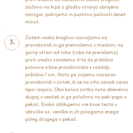
zložimo na krpo z gladko stranjo obrnjeno
navzgor, pokrijemo in pustimo počivati deset
minut.
Zatem vsako kroglico razvaljamo na
pravokotnik in ga premažemo z maslom, na
gornji strani od roba (roba ne prerežemo)
proti sredini zarežemo črte do približno
polovice višine pravokotnika v razdalji
približno 1 cm. Nato pa zvijemo razrezan
pravokotnik v zvitek, ki se na vrhu zaradi zarez
lepo razpira. Oba konca zvitka nato sklenemo
skupaj v venček in ga položimo na peki papir v
pekač. Enako oblikujemo vse kose testa v
obročke oz. venčke in jih polagamo enega
poleg drugega v pekač.