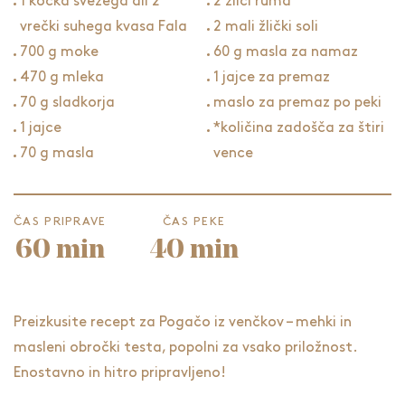
1 kocka svežega ali 2
2 žlici ruma
vrečki suhega kvasa Fala
2 mali žlički soli
700 g moke
60 g masla za namaz
470 g mleka
1 jajce za premaz
70 g sladkorja
maslo za premaz po peki
1 jajce
*količina zadošča za štiri
70 g masla
vence
ČAS PRIPRAVE
ČAS PEKE
60 min
40 min
Preizkusite recept za Pogačo iz venčkov – mehki in
masleni obročki testa, popolni za vsako priložnost.
Enostavno in hitro pripravljeno!