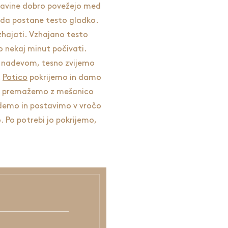
stavine dobro povežejo med
, da postane testo gladko.
hajati. Vzhajano testo
 nekaj minut počivati.
 nadevom, tesno zvijemo
.
Potico
pokrijemo in damo
co premažemo z mešanico
odemo in postavimo v vročo
. Po potrebi jo pokrijemo,