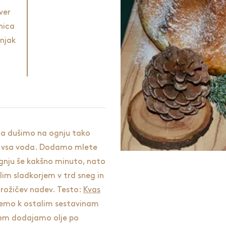
ver
inica
njak
rja dušimo na ognju tako
i vsa voda. Dodamo mlete
ognju še kakšno minuto, nato
im sladkorjem v trd sneg in
rožičev nadev. Testo:
Kvas
jemo k ostalim sestavinam
em dodajamo olje po