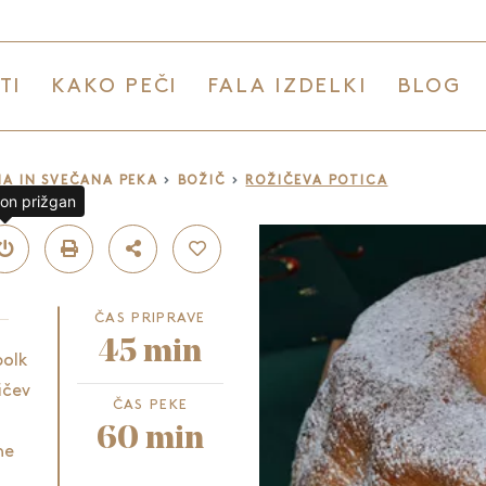
TI
KAKO PEČI
FALA IZDELKI
BLOG
A IN SVEČANA PEKA
BOŽIČ
ROŽIČEVA POTICA
lon prižgan
ČAS PRIPRAVE
45 min
bolk
ičev
ČAS PEKE
60 min
ne