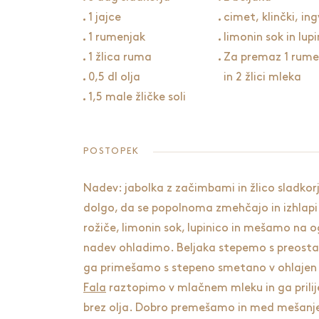
1 jajce
cimet, klinčki, ing
1 rumenjak
limonin sok in lup
1 žlica ruma
Za premaz 1 rume
0,5 dl olja
in 2 žlici mleka
1,5 male žličke soli
POSTOPEK
Nadev: jabolka z začimbami in žlico sladko
dolgo, da se popolnoma zmehčajo in izhlap
rožiče, limonin sok, lupinico in mešamo na 
nadev ohladimo. Beljaka stepemo s preostal
ga primešamo s stepeno smetano v ohlajen 
Fala
raztopimo v mlačnem mleku in ga prili
brez olja. Dobro premešamo in med mešanj