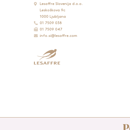
Lesaffre Slovenija d.o.o.
Leskoškova 9c
1000 Ljubljana
01 7509 038
01 7509 047
info.si@lesaffre.com
P