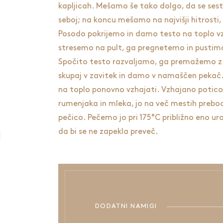
kapljicah. Mešamo še tako dolgo, da se se
seboj; na koncu mešamo na najvišji hitrosti
Posodo pokrijemo in damo testo na toplo vz
stresemo na pult, ga pregnetemo in pustimo
Spočito testo razvaljamo, ga premažemo z
skupaj v zavitek in damo v namaščen pekač
na toplo ponovno vzhajati. Vzhajano poti
rumenjaka in mleka, jo na več mestih preb
pečico. Pečemo jo pri 175°C približno eno uro
da bi se ne zapekla preveč.
DODATNI NAMIGI