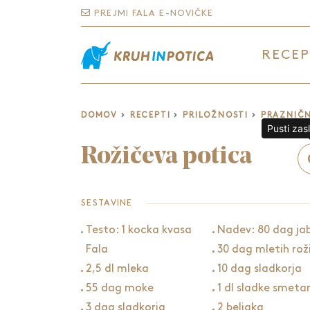
PREJMI FALA E-NOVIČKE
RECEP
DOMOV
RECEPTI
PRILOŽNOSTI
PRAZNIČN
Pusti zas
Rožičeva potica
SESTAVINE
Testo: 1 kocka kvasa
Nadev: 80 dag ja
Fala
30 dag mletih rož
2,5 dl mleka
10 dag sladkorja
55 dag moke
1 dl sladke smeta
3 dag sladkorja
2 beljaka