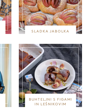
SLADKA JABOLKA
BUHTELJNI S FIGAMI
IN LEŠNIKOVIM
NAMAZOM