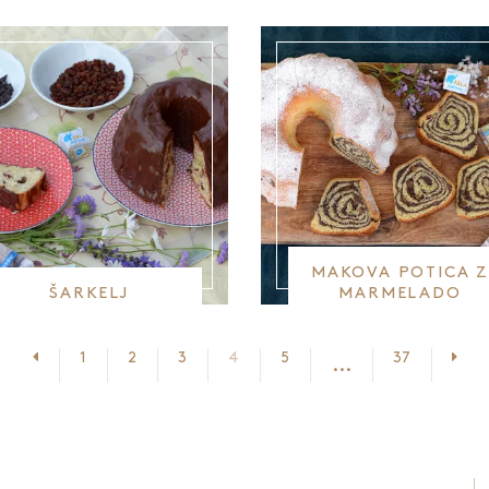
LEŠNIKI IN JABOLKI
MAKOVA POTICA Z
ŠARKELJ
MARMELADO
Prejšnja stran
Nasl
1
2
3
4
5
37
...