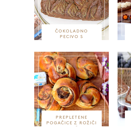
ČOKOLADNO
PECIVO S
KOSTANJEM IN
JABOLKI
PREPLETENE
POGAČICE Z ROŽIČI
IN BUČO