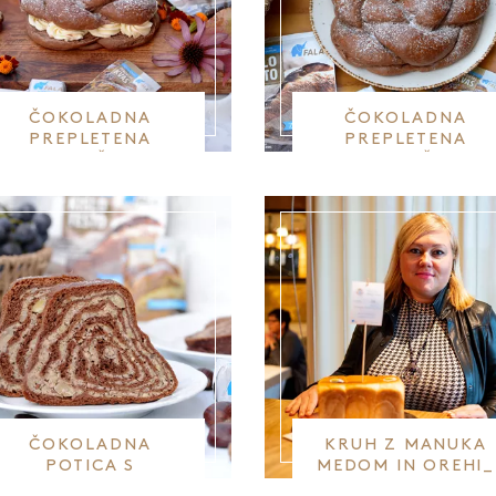
ČOKOLADNA
ČOKOLADNA
PREPLETENA
PREPLETENA
POGAČA Z
POGAČA
MASLENO MERINGA
KREMO
ČOKOLADNA
KRUH Z MANUKA
POTICA S
MEDOM IN OREHI_
KOSTANJEM,
ELENA OBREZA