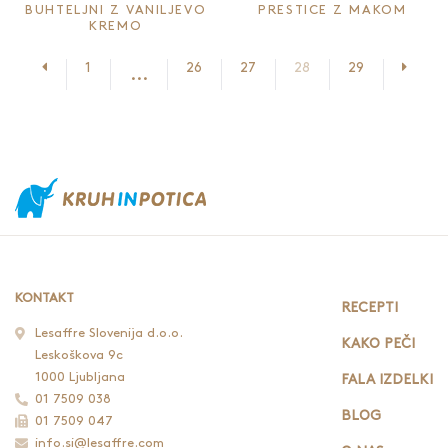
BUHTELJNI Z VANILJEVO
PRESTICE Z MAKOM
KREMO
Prejšnja stran
Nasled
1
26
27
28
29
...
KONTAKT
RECEPTI
Lesaffre Slovenija d.o.o.
KAKO PEČI
Leskoškova 9c
1000 Ljubljana
FALA IZDELKI
01 7509 038
BLOG
01 7509 047
info.si@lesaffre.com