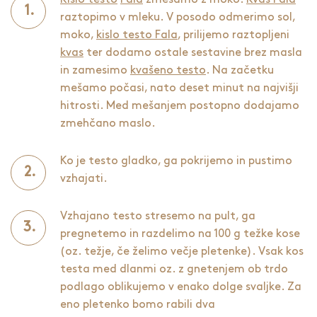
raztopimo v mleku. V posodo odmerimo sol,
moko,
kislo testo Fala
, prilijemo raztopljeni
kvas
ter dodamo ostale sestavine brez masla
in zamesimo
kvašeno testo
. Na začetku
mešamo počasi, nato deset minut na najvišji
hitrosti. Med mešanjem postopno dodajamo
zmehčano maslo.
Ko je testo gladko, ga pokrijemo in pustimo
vzhajati.
Vzhajano testo stresemo na pult, ga
pregnetemo in razdelimo na 100 g težke kose
(oz. težje, če želimo večje pletenke). Vsak kos
testa med dlanmi oz. z gnetenjem ob trdo
podlago oblikujemo v enako dolge svaljke. Za
eno pletenko bomo rabili dva