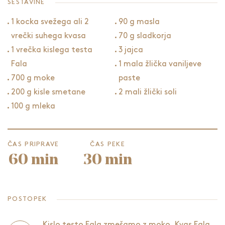
SESTAVINE
1 kocka svežega ali 2
90 g masla
vrečki suhega kvasa
70 g sladkorja
1 vrečka kislega testa
3 jajca
Fala
1 mala žlička vaniljeve
700 g moke
paste
200 g kisle smetane
2 mali žlički soli
100 g mleka
ČAS PRIPRAVE
ČAS PEKE
60 min
30 min
POSTOPEK
Kislo testo
Fala
zmešamo z moko.
Kvas Fala