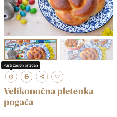
Pusti zaslon prižgan
Velikonočna pletenka
pogača