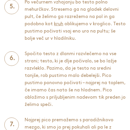
Po večurnem vzhajanju bo testo polno
mehurčkov. Stresemo ga na gladek delovni
pult, če želimo ga razrežemo na pol in ga
podobno kot
kruh
oblikujemo v kroglico. Testo
pustimo počivati vsaj eno uro na pultu; še
bolje več ur v hladilniku.
Spočito testo z dlanmi razvlečemo na vse
strani; testo, ki je dlje počivalo, se bo lažje
razvleklo. Pazimo, da je testo na sredini
tanjše, rob pustimo malo debelejši. Pico
pustimo ponovno počivati – najprej na toplem,
če imamo čas nato še na hladnem. Pico
obložimo s priljubljenim nadevom tik preden jo
želimo speči.
Najprej pico premažemo s paradižnikovo
mezgo, ki smo jo prej pokuhali ali pa le z