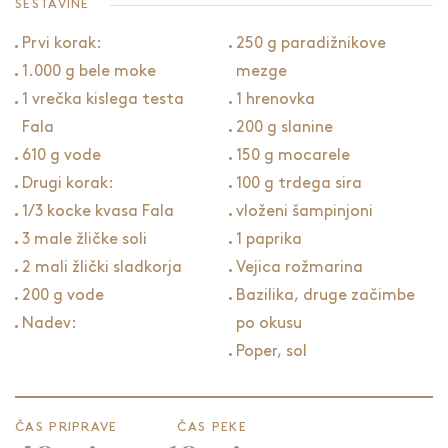
SESTAVINE
Prvi korak:
250 g paradižnikove
1.000 g bele moke
mezge
1 vrečka kislega testa
1 hrenovka
Fala
200 g slanine
610 g vode
150 g mocarele
Drugi korak:
100 g trdega sira
1/3 kocke kvasa Fala
vloženi šampinjoni
3 male žličke soli
1 paprika
2 mali žlički sladkorja
Vejica rožmarina
200 g vode
Bazilika, druge začimbe
Nadev:
po okusu
Poper, sol
ČAS PRIPRAVE
ČAS PEKE