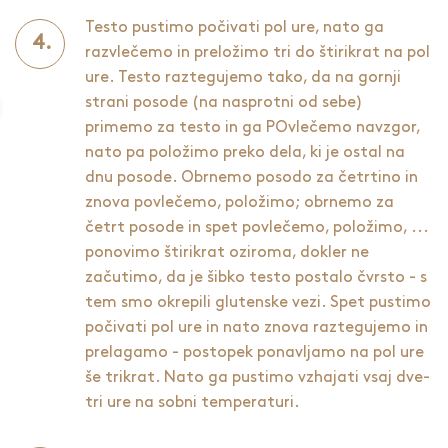
Testo pustimo počivati pol ure, nato ga
razvlečemo in preložimo tri do štirikrat na pol
ure. Testo raztegujemo tako, da na gornji
strani posode (na nasprotni od sebe)
primemo za testo in ga POvlečemo navzgor,
nato pa položimo preko dela, ki je ostal na
dnu posode. Obrnemo posodo za četrtino in
znova povlečemo, položimo; obrnemo za
četrt posode in spet povlečemo, položimo, ...
ponovimo štirikrat oziroma, dokler ne
začutimo, da je šibko testo postalo čvrsto - s
tem smo okrepili glutenske vezi. Spet pustimo
počivati pol ure in nato znova raztegujemo in
prelagamo - postopek ponavljamo na pol ure
še trikrat. Nato ga pustimo vzhajati vsaj dve-
tri ure na sobni temperaturi.