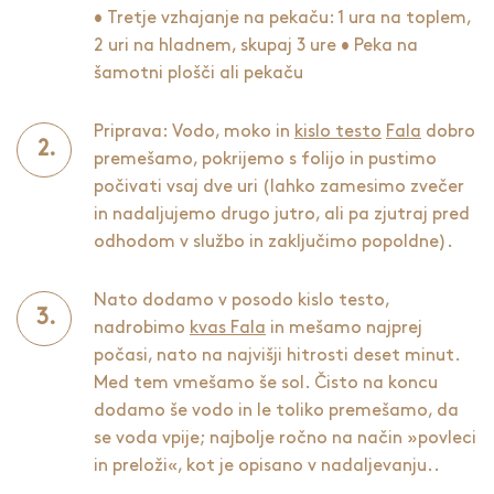
• Tretje vzhajanje na pekaču: 1 ura na toplem,
2 uri na hladnem, skupaj 3 ure • Peka na
šamotni plošči ali pekaču
Priprava: Vodo, moko in
kislo testo
Fala
dobro
premešamo, pokrijemo s folijo in pustimo
počivati vsaj dve uri (lahko zamesimo zvečer
in nadaljujemo drugo jutro, ali pa zjutraj pred
odhodom v službo in zaključimo popoldne).
Nato dodamo v posodo kislo testo,
nadrobimo
kvas Fala
in mešamo najprej
počasi, nato na najvišji hitrosti deset minut.
Med tem vmešamo še sol. Čisto na koncu
dodamo še vodo in le toliko premešamo, da
se voda vpije; najbolje ročno na način »povleci
in preloži«, kot je opisano v nadaljevanju..