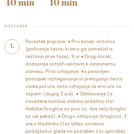
40 min
10 min
POSTOPEK
Povzetek priprave: • Prvi korak: avtoliza
(počivanje testa, ki smo ga zamešali iz
sestavin prve faze): 9 ur • Drugi korak:
dodajanje ostalih sestavin k osnovnemu
zamesu. Prvo vzhajanje: 4x ponovljen
postopek raztegovanja in prelaganja testa
vsake pol ure, nato vzhajanje še eno uro na
toplem (skupaj 3 ure). • Oblikovanje (iz
navedene količine dobimo približno štiri
hlebčke/kroglice za pico oz. dve večji kroglici
za cel pekač). • Drugo vzhajanje (kroglica): 3
ure v hladilniku (čas lahko ustrezno
podaljšamo glede na potreben čas uporabe).