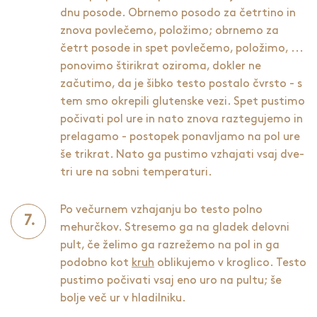
dnu posode. Obrnemo posodo za četrtino in
znova povlečemo, položimo; obrnemo za
četrt posode in spet povlečemo, položimo, ...
ponovimo štirikrat oziroma, dokler ne
začutimo, da je šibko testo postalo čvrsto - s
tem smo okrepili glutenske vezi. Spet pustimo
počivati pol ure in nato znova raztegujemo in
prelagamo - postopek ponavljamo na pol ure
še trikrat. Nato ga pustimo vzhajati vsaj dve-
tri ure na sobni temperaturi.
Po večurnem vzhajanju bo testo polno
mehurčkov. Stresemo ga na gladek delovni
pult, če želimo ga razrežemo na pol in ga
podobno kot
kruh
oblikujemo v kroglico. Testo
pustimo počivati vsaj eno uro na pultu; še
bolje več ur v hladilniku.