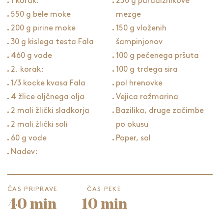
1 korak:
250 g paradižnikove
550 g bele moke
mezge
200 g pirine moke
150 g vloženih
30 g kislega testa Fala
šampinjonov
460 g vode
100 g pečenega pršuta
2. korak:
100 g trdega sira
1/3 kocke kvasa Fala
pol hrenovke
4 žlice oljčnega olja
Vejica rožmarina
2 mali žlički sladkorja
Bazilika, druge začimbe
2 mali žlički soli
po okusu
60 g vode
Poper, sol
Nadev:
ČAS PRIPRAVE
ČAS PEKE
40 min
10 min