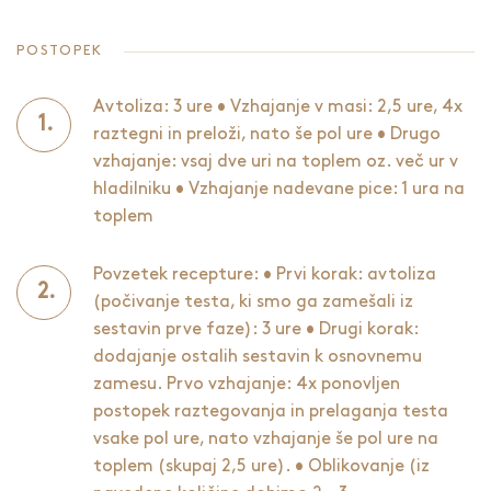
POSTOPEK
Avtoliza: 3 ure • Vzhajanje v masi: 2,5 ure, 4x
raztegni in preloži, nato še pol ure • Drugo
vzhajanje: vsaj dve uri na toplem oz. več ur v
hladilniku • Vzhajanje nadevane pice: 1 ura na
toplem
Povzetek recepture: • Prvi korak: avtoliza
(počivanje testa, ki smo ga zamešali iz
sestavin prve faze): 3 ure • Drugi korak:
dodajanje ostalih sestavin k osnovnemu
zamesu. Prvo vzhajanje: 4x ponovljen
postopek raztegovanja in prelaganja testa
vsake pol ure, nato vzhajanje še pol ure na
toplem (skupaj 2,5 ure). • Oblikovanje (iz