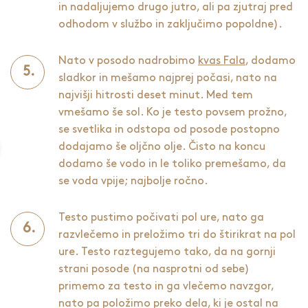
in nadaljujemo drugo jutro, ali pa zjutraj pred
odhodom v službo in zaključimo popoldne).
Nato v posodo nadrobimo
kvas Fala
, dodamo
sladkor in mešamo najprej počasi, nato na
najvišji hitrosti deset minut. Med tem
vmešamo še sol. Ko je testo povsem prožno,
se svetlika in odstopa od posode postopno
dodajamo še oljčno olje. Čisto na koncu
dodamo še vodo in le toliko premešamo, da
se voda vpije; najbolje ročno.
Testo pustimo počivati pol ure, nato ga
razvlečemo in preložimo tri do štirikrat na pol
ure. Testo raztegujemo tako, da na gornji
strani posode (na nasprotni od sebe)
primemo za testo in ga vlečemo navzgor,
nato pa položimo preko dela, ki je ostal na