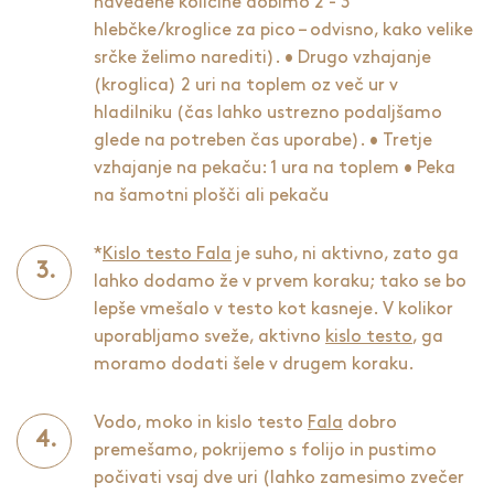
navedene količine dobimo 2 - 3
hlebčke/kroglice za pico – odvisno, kako velike
srčke želimo narediti). • Drugo vzhajanje
(kroglica) 2 uri na toplem oz več ur v
hladilniku (čas lahko ustrezno podaljšamo
glede na potreben čas uporabe). • Tretje
vzhajanje na pekaču: 1 ura na toplem • Peka
na šamotni plošči ali pekaču
*
Kislo testo Fala
je suho, ni aktivno, zato ga
lahko dodamo že v prvem koraku; tako se bo
lepše vmešalo v testo kot kasneje. V kolikor
uporabljamo sveže, aktivno
kislo testo
, ga
moramo dodati šele v drugem koraku.
Vodo, moko in kislo testo
Fala
dobro
premešamo, pokrijemo s folijo in pustimo
počivati vsaj dve uri (lahko zamesimo zvečer