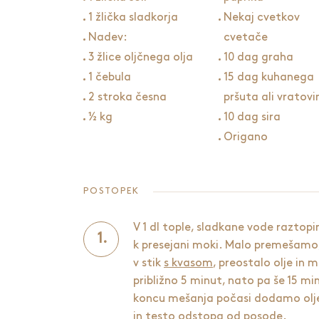
1 žlička sladkorja
Nekaj cvetkov
Nadev:
cvetače
3 žlice oljčnega olja
10 dag graha
1 čebula
15 dag kuhanega
2 stroka česna
pršuta ali vratovi
½ kg
10 dag sira
Origano
POSTOPEK
V 1 dl tople, sladkane vode razto
k presejani moki. Malo premešamo,
v stik
s kvasom
, preostalo olje in m
približno 5 minut, nato pa še 15 minu
koncu mešanja počasi dodamo olje
in testo odstopa od posode.