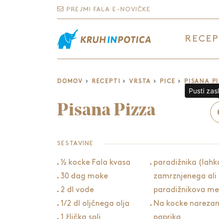
PREJMI FALA E-NOVIČKE
RECEP
DOMOV
RECEPTI
VRSTA
PICE
PISANA P
Pusti zas
Pisana Pizza
SESTAVINE
½ kocke Fala kvasa
paradižnika (lahk
30 dag moke
zamrznjenega ali
2 dl vode
paradižnikova m
1/2 dl oljčnega olja
Na kocke nareza
1 žlička soli
paprika