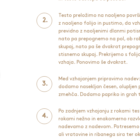
Testo preložimo na naoljeno površ
z naoljeno folijo in pustimo, da vzh
previdno z naoljenimi dlanmi potisn
nato pa prepognemo na pol, ob rob
skupaj, nato pa še dvakrat prepog
stisnemo skupaj. Prekrijemo s foli
vzhaja. Ponovimo še dvakrat.
Med vzhajanjem pripravimo nadev: 
dodamo nasekljan česen, olupljen p
zmehča. Dodamo papriko in grah t
Po zadnjem vzhajanju z rokami tes
rokami nežno in enakomerno razvle
nadevamo z nadevom. Potresemo z
ali vratovine in ribanega sira ter 