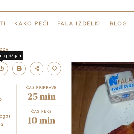
TI
KAKO PEČI
FALA IZDELKI
BLOG
IZZA
lon prižgan
ČAS PRIPRAVE
25 min
o
ČAS PEKE
ezga)
10 min
na