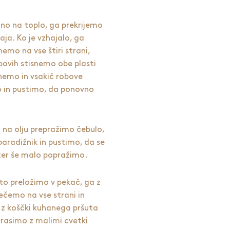
ino na toplo, ga prekrijemo
aja. Ko je vzhajalo, ga
emo na vse štiri strani,
ovih stisnemo obe plasti
nemo in vsakič robove
jo in pustimo, da ponovno
na olju prepražimo čebulo,
aradižnik in pustimo, da se
er še malo popražimo.
to preložimo v pekač, ga z
čemo na vse strani in
 koščki kuhanega pršuta
okrasimo z malimi cvetki