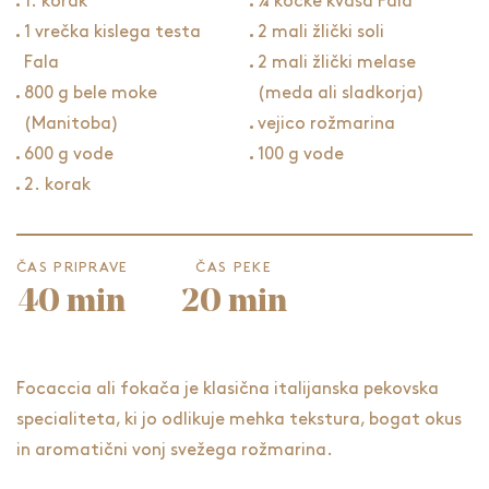
1. korak
¼ kocke kvasa Fala
1 vrečka kislega testa
2 mali žlički soli
Fala
2 mali žlički melase
800 g bele moke
(meda ali sladkorja)
(Manitoba)
vejico rožmarina
600 g vode
100 g vode
2. korak
ČAS PRIPRAVE
ČAS PEKE
40 min
20 min
Focaccia ali
fokača
je klasična italijanska pekovska
specialiteta, ki jo odlikuje mehka tekstura, bogat okus
in aromatični vonj svežega rožmarina.