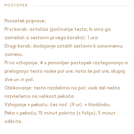
POSTOPEK
Povzetek priprave:
Prvi korak: avtoliza (počivanje testa, ki smo ga
zamešali iz sestavin prvega koraka): 1 ura
Drugi korak: dodajanje ostalih sestavin k osnovnemu
zamesu.
Prvo vzhajanje: 4 x ponovljen postopek raztegovanja in
prelaganja testa vsake pol ure, nato še pol ure, skupaj
dve uri in pol.
Oblikovanje: testo razdelimo na pol; vsak del nežno
razvlečemo na velikost pekača
Vzhajanje v pekaču: čez noč (9 ur) v hladilniku.
Peka v pekaču; 15 minut pokrito (s folijo), 5 minut
odkrito.