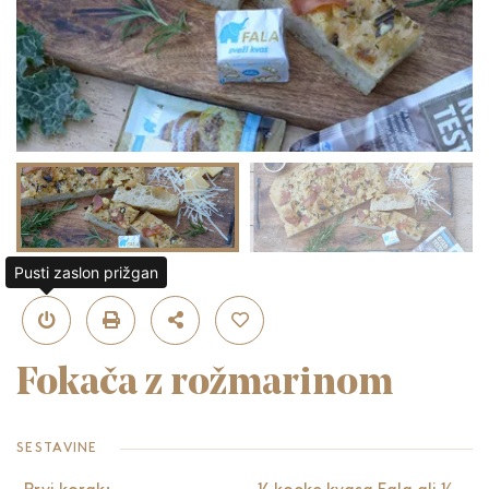
Pusti zaslon prižgan
Fokača z rožmarinom
SESTAVINE