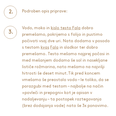
Podroben opis priprave:
Vodo, moko in
kislo testo Fala
dobro
premešamo, pokrijemo s folijo in pustimo
počivati vsaj dve uri. Nato dodamo v posodo
s testom
kvas
Fala
in sladkor ter dobro
premešamo. Testo mešamo najprej počasi in
med mešanjem dodamo še sol in nasekljane
lističe rožmarina, nato mešamo na najvišji
hitrosti še deset minut.Tik pred koncem
vmešamo še preostalo vodo – le toliko, da se
porazgubi med testom – najbolje na način
»povleči in prepogni« kot je opisan v
nadaljevanju – ta postopek raztegovanja
(brez dodajanja vode) nato še 3x ponovimo.