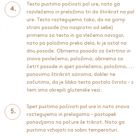
Testo pustimo počivati pol ure, nato ga
razvlečemo in preložimo tri do štirikrat na pol
ure. Testo raztegujemo tako, da na gornji
strani posode (na nasprotni od sebe)
primemo za testo in ga vlečemo navzgor,
nato pa položimo preko dela, ki je ostal na
dnu posode. Obrnemo posodo za četrtino in
znova povlečemo, položimo; obrnemo za
četrt posode in spet povlečemo, položimo, ...
ponovimo štirikrat oziroma, dokler ne
začutimo, da je šibko testo postalo čvrsto - s
tem smo okrepili glutenske vezi.
Spet pustimo počivati pol ure in nato znova
raztegujemo in prelagamo - postopek
ponavljamo na pol ure še trikrat. Nato ga
pustimo vzhajati na sobni temperaturi.