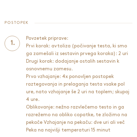
POSTOPEK
Povzetek priprave:
Prvi korak: avtoliza (počivanje testa, ki smo
ga zamešali iz sestavin prvega koraka): 2 uri
Drugi korak: dodajanje ostalih sestavin k
osnovnemu zamesu.
Prvo vzhajanje: 4x ponovljen postopek
raztegovanja in prelaganja testa vsake pol
ure, nato vzhajanje še 2 uri na toplem; skupaj
4 ure.
Oblikovanje: nežno razvlečemo testo in ga
razrežemo na obliko copatke, te zložimo na
pekače Vzhajanje na pekaču: dve uri ali več
Peka na najvišji temperaturi 15 minut