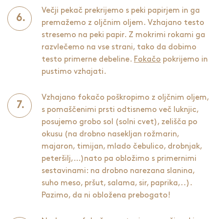
Večji pekač prekrijemo s peki papirjem in ga
premažemo z oljčnim oljem. Vzhajano testo
stresemo na peki papir. Z mokrimi rokami ga
razvlečemo na vse strani, tako da dobimo
testo primerne debeline.
Fokačo
pokrijemo in
pustimo vzhajati.
Vzhajano fokačo poškropimo z oljčnim oljem,
s pomaščenimi prsti odtisnemo več luknjic,
posujemo grobo sol (solni cvet), zelišča po
okusu (na drobno nasekljan rožmarin,
majaron, timijan, mlado čebulico, drobnjak,
peteršilj,…)nato pa obložimo s primernimi
sestavinami: na drobno narezana slanina,
suho meso, pršut, salama, sir, paprika,..).
Pazimo, da ni obložena prebogato!