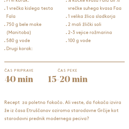
Prvi korak:
¼ kocke kvasa Fala ali ½
1 vrečka kislega testa
vrečke suhega kvasa Faa
Fala
1 velika žlica sladkorja
750 g bele moke
2 mali žlički soli
(Manitoba)
2-3 vejice rožmarina
580 g vode
100 g vode
Drugi korak:
ČAS PRIPRAVE
ČAS PEKE
40 min
15-20 min
Recept za poletno fokačo. Ali veste, da
fokača
izvira
že iz časa Etruščanov oziroma starodavne Grčije kot
starodavni prednik modernega peciva?